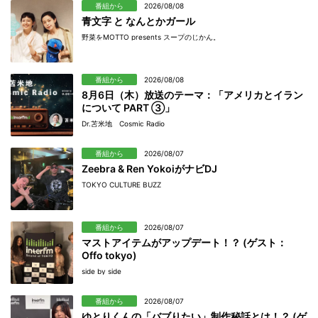
番組から
2026/08/08
青文字 と なんとかガール
野菜をMOTTO presents スープのじかん。
番組から
2026/08/08
8月6日（木）放送のテーマ：「アメリカとイラン
について PART ③」
Dr.苫米地 Cosmic Radio
番組から
2026/08/07
Zeebra & Ren YokoiがナビDJ
TOKYO CULTURE BUZZ
番組から
2026/08/07
マストアイテムがアップデート！？ (ゲスト：
Offo tokyo)
side by side
番組から
2026/08/07
ゆとりくんの「バブりたい」制作秘話とは！？ (ゲ