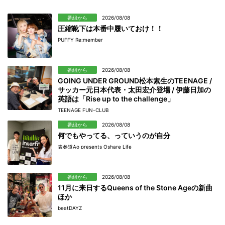
番組から
2026/08/08
圧縮靴下は本番中履いておけ！！
PUFFY Re:member
番組から
2026/08/08
GOING UNDER GROUND松本素生のTEENAGE /
サッカー元日本代表・太田宏介登場 / 伊藤日加の
英語は「Rise up to the challenge」
TEENAGE FUN-CLUB
番組から
2026/08/08
何でもやってる、っていうのが自分
表参道Ao presents Oshare Life
番組から
2026/08/08
11月に来日するQueens of the Stone Ageの新曲
ほか
beatDAYZ