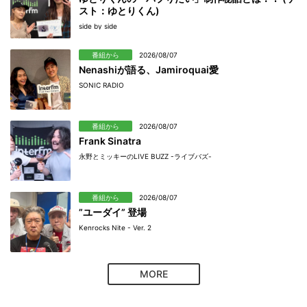
スト：ゆとりくん)
side by side
番組から
2026/08/07
Nenashiが語る、Jamiroquai愛
SONIC RADIO
番組から
2026/08/07
Frank Sinatra
永野とミッキーのLIVE BUZZ -ライブバズ-
番組から
2026/08/07
”ユーダイ” 登場
Kenrocks Nite - Ver. 2
MORE