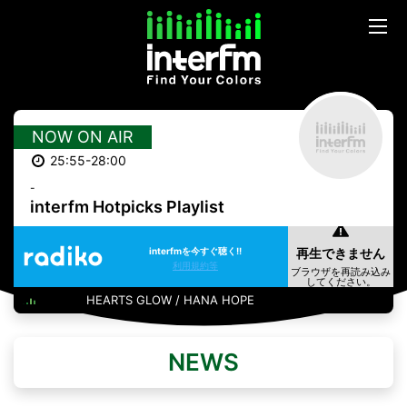
NOW ON AIR
25:55-28:00
-
interfm Hotpicks Playlist
interfmを今すぐ聴く!!
利用規約等
HEARTS GLOW / HANA HOPE
NEWS