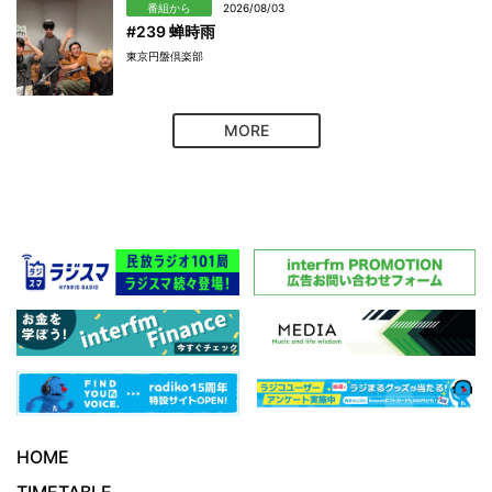
番組から
2026/08/03
#239 蝉時雨
東京円盤倶楽部
MORE
HOME
TIMETABLE