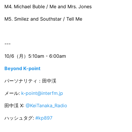
M4. Michael Buble / Me and Mrs. Jones
M5. Smilez and Southstar / Tell Me
---
10/6（月）5:10am - 6:00am
Beyond K-point
パーソナリティ：田中渓
メール:
k-point@interfm.jp
田中渓 X:
@KeiTanaka_Radio
ハッシュタグ:
#kp897