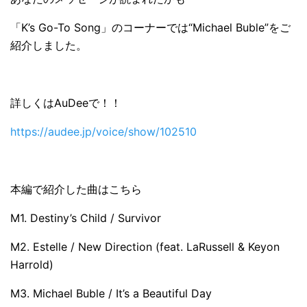
「K’s Go-To Song」のコーナーでは“Michael Buble”をご
紹介しました。
詳しくはAuDeeで！！
https://audee.jp/voice/show/102510
本編で紹介した曲はこちら
M1. Destiny’s Child / Survivor
M2. Estelle / New Direction (feat. LaRussell & Keyon
Harrold)
M3. Michael Buble / It’s a Beautiful Day