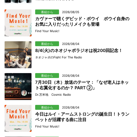
番組から
2026/08/05
カヴァーで聴くデビッド・ボウイ ボウイ自身の
お気に入りだったリメイクも登場
Find Your Music!
番組から
2026/08/04
8/4(火)のネオジャポラジオは祝200回記念！
ネオジャポのFight For The Radio
番組から
2026/08/04
7月30日（木）放送のテーマ：「なぜ老人はネッ
ト右翼化するのか？ PART ②」
Dr.苫米地 Cosmic Radio
番組から
2026/08/04
今日はルイ・アームストロングの誕生日！トラン
ペットが活躍する曲に注目
Find Your Music!