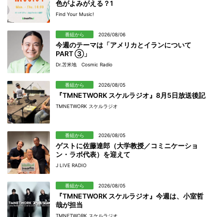
色がよみがえる？1
Find Your Music!
番組から
2026/08/06
今週のテーマは「アメリカとイランについて
PART ③」
Dr.苫米地 Cosmic Radio
番組から
2026/08/05
『TMNETWORK スケルラジオ』8月5日放送後記
TMNETWORK スケルラジオ
番組から
2026/08/05
ゲストに佐藤達郎（大学教授／コミニケーショ
ン・ラボ代表）を迎えて
J LIVE RADIO
番組から
2026/08/05
『TMNETWORK スケルラジオ』今週は、小室哲
哉が担当
TMNETWORK スケルラジオ