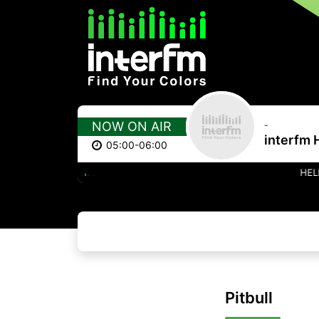
NOW ON AIR
-
interfm 
05:00-06:00
HELLO MY NAME IS
Pitbull