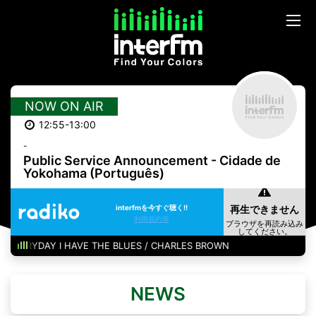
NOW ON AIR
12:55-13:00
-
Public Service Announcement - Cidade de
Yokohama (Português)
interfmを今すぐ聴く!!
利用規約等
ERYDAY I HAVE THE BLUES / CHARLES BROWN
NEWS