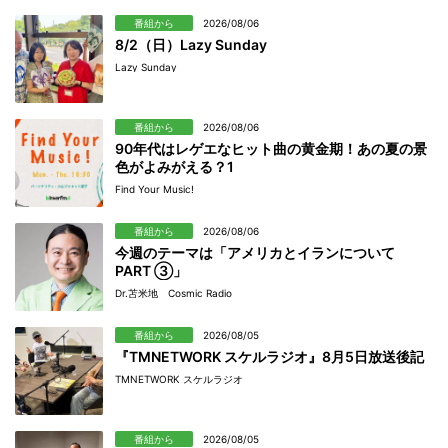
番組から
2026/08/06
8/2（日）Lazy Sunday
Lazy Sunday
番組から
2026/08/06
90年代はレゲエなヒット曲の黄金期！あの夏の景
色がよみがえる？1
Find Your Music!
番組から
2026/08/06
今週のテーマは「アメリカとイランについて
PART ③」
Dr.苫米地 Cosmic Radio
番組から
2026/08/05
『TMNETWORK スケルラジオ』8月5日放送後記
TMNETWORK スケルラジオ
番組から
2026/08/05