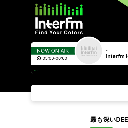
NOW ON AIR
-
interfm 
05:00-06:00
HEART
最も深いDEEP