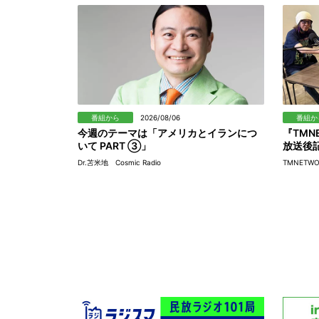
番組から
2026/08/06
番組か
今週のテーマは「アメリカとイランにつ
『TMN
いて PART ③」
放送後
Dr.苫米地 Cosmic Radio
TMNETW