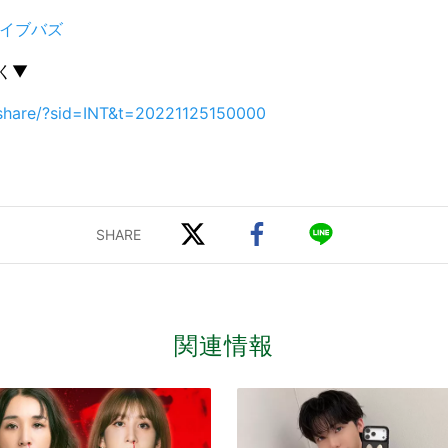
ライブバズ
聴く▼
p/share/?sid=INT&t=20221125150000
関連情報