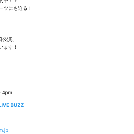
的中！？
ーツにも迫る！
来日公演、
います！
- 4pm
VE BUZZ
m.jp