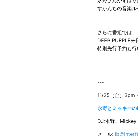
永野さんがずばり
すかんちの音楽ル
さらに番組では、
DEEP PURPLE
特別先行予約も行
---
11/25（金）3pm 
永野とミッキーのLI
DJ:永野、Mickey
メール:
lb＠interf