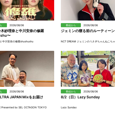
ら
2026/08/06
番組から
2026/08/06
〜鈴木紗理奈と中川安奈の修羅
ジェミンの寝る前のルーティーン
ushu〜
中川安奈の修羅shushushu
NCT DREAM ジェミンのうさぎちゃんねこち
ら
2026/08/06
番組から
2026/08/06
LTRA JAPAN Mixをお届け
8/2（日）Lazy Sunday
X Presented by SEL OCTAGON TOKYO
Lazy Sunday