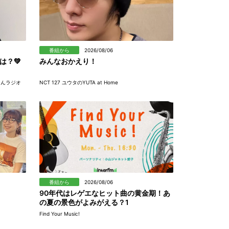
番組から
2026/08/06
は？💚
みんなおかえり！
ゃんラジオ
NCT 127 ユウタのYUTA at Home
番組から
2026/08/06
90年代はレゲエなヒット曲の黄金期！あ
の夏の景色がよみがえる？1
Find Your Music!