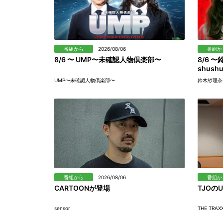
番組から
2026/08/06
番組か
8/6 〜 UMP〜未確認人物倶楽部〜
8/6 
shush
UMP〜未確認人物倶楽部〜
鈴木紗理奈と
番組から
2026/08/06
番組か
CARTOONが登場
TJOのU
sensor
THE TRAX