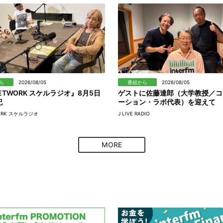
ら
2026/08/05
番組から
2026/08/05
ETWORK スケルラジオ』8月5日
ゲストに佐藤達郎（大学教授／コ
記
ーション・ラボ代表）を迎えて
ORK スケルラジオ
J LIVE RADIO
MORE