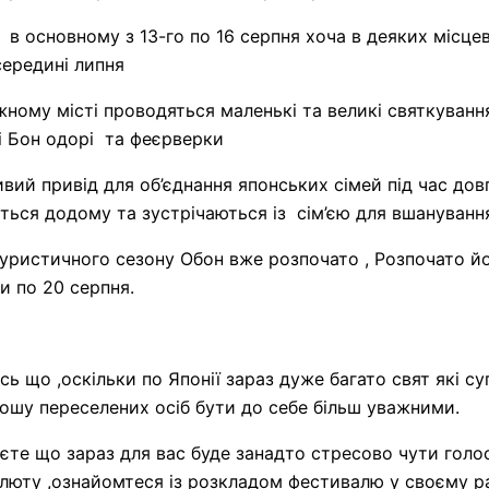
в основному з 13-го по 16 серпня хоча в деяких місце
середині липня
жному місті проводяться маленькі та великі святкуванн
і Бон одорі та феєрверки
ий привід для об’єднання японських сімей під час довг
ться додому та зустрічаються із сім’єю для вшанування
 туристичного сезону Обон вже розпочато , Розпочато йо
ти по 20 серпня.
ось що ,оскільки по Японії зараз дуже багато свят які 
шу переселених осіб бути до себе більш уважними.
єте що зараз для вас буде занадто стресово чути голо
люту ,ознайомтеся із розкладом фестивалю у своєму ра