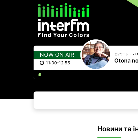
NOW ON AIR
ロバート・ハ
Otona no
11:00-12:55
WAKING U
Новини та і