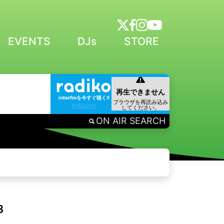
EVENTS
DJs
STORE
interfmを今すぐ聴く!!
利用規約等
ON AIR SEARCH
3