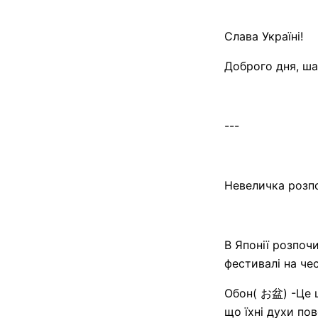
Слава Україні!
Доброго дня, шан
---
Невеличка розпо
В Японії розпоч
фестивалі на че
Обон( お盆) -Це щ
що їхні духи по