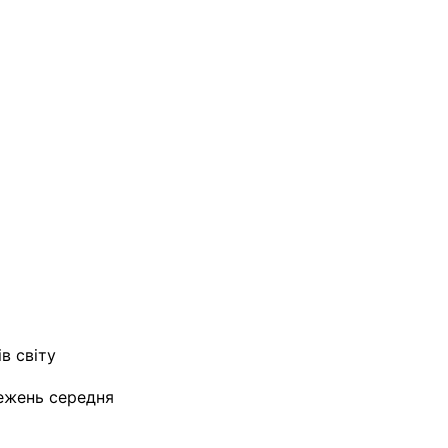
ів світу
ежень середня