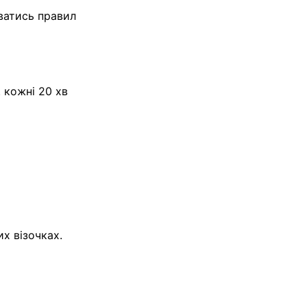
ватись правил
. кожні 20 хв
их візочках.