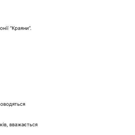
нії “Краяни”.
роводяться
ків, вважається