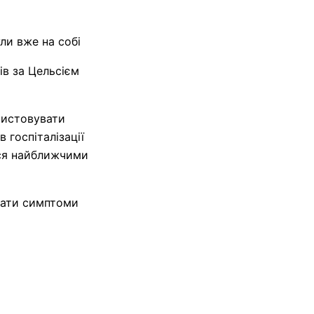
ли вже на собі
ів за Цельсієм
ристовувати
 госпіталізації
ся найближчими
нати симптоми