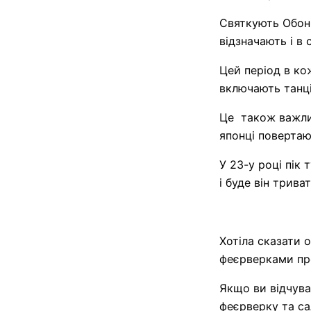
Святкують Обон 
відзначають і в 
Цей період в ко
включають танц
Це також важлив
японці повертаю
У 23-у році пік
і буде він трива
Хотіла сказати 
феєрверками про
Якщо ви відчува
феєрверку та са