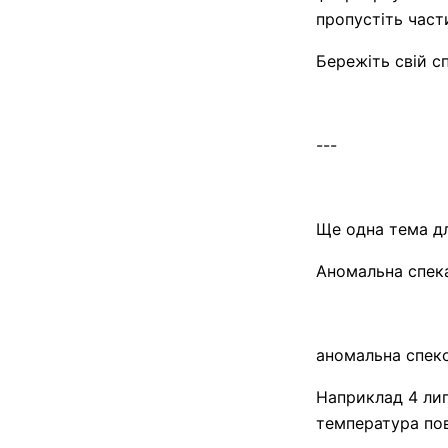
пропустіть част
Бережіть свій с
---
Ще одна тема д
Аномальна спека
аномальна спеко
Наприклад 4 лип
температура пов