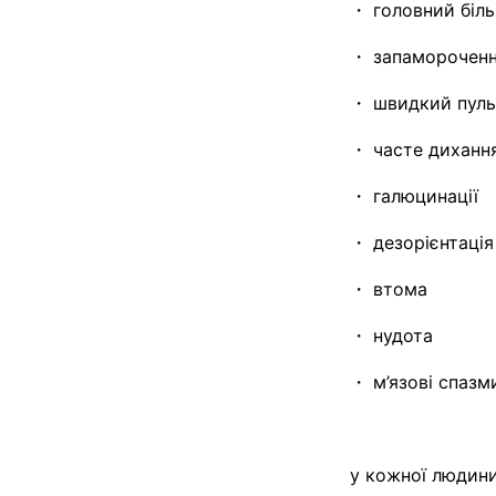
・ головний біль
・ запаморочен
・ швидкий пул
・ часте диханн
・ галюцинації
・ дезорієнтаці
・ втома
・ нудота
・ м’язові спазми
у кожної людин