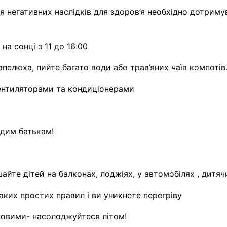
 негативних наслідків для здоров’я необхідно дотриму
на сонці з 11 до 16:00
апелюха, пийте багато води або трав’яних чаїв компотів
ентиляторами та кондиціонерами
одим батькам!
айте дітей на балконах, лоджіях, у автомобілях , дитяч
ких простих правил і ви уникнете перегріву
ровими- насолоджуйтеся літом!