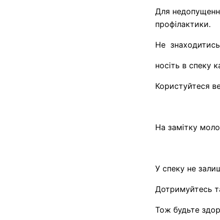
Для недопущення
профілактики.
Не знаходитись 
носіть в спеку к
Користуйтеся в
На замітку мол
У спеку не залиш
Дотримуйтесь та
Тож будьте здо