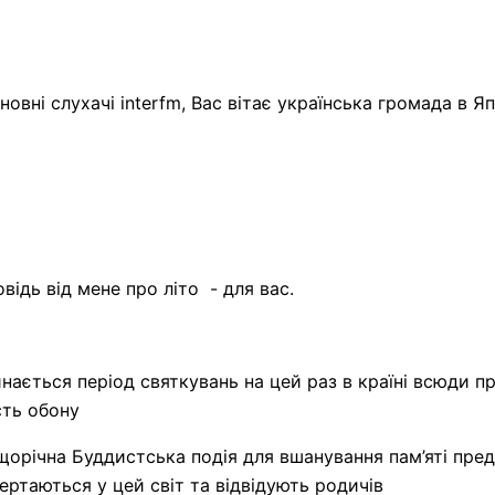
овні слухачі interfm, Вас вітає українська громада в Япо
відь від мене про літо - для вас.
инається період святкувань на цей раз в країні всюди п
сть обону
орічна Буддистська подія для вшанування пам’яті пред
вертаються у цей світ та відвідують родичів