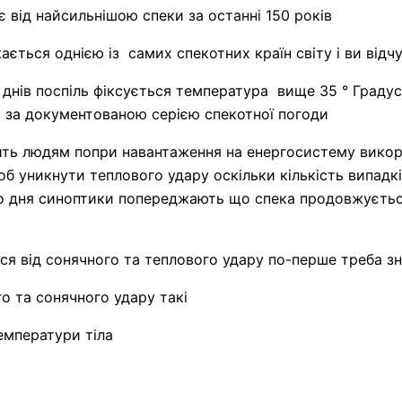
є від найсильнішою спеки за останні 150 років
ається однією із самих спекотних країн світу і ви відчу
5 днів поспіль фіксується температура вище 35 ° Градус
 за документованою серією спекотної погоди
дить людям попри навантаження на енергосистему вико
б уникнути теплового удару оскільки кількість випадків
о дня синоптики попереджають що спека продовжуєть
ся від сонячного та теплового удару по-перше треба з
о та сонячного удару такі
емператури тіла