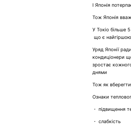
І Японія потерпа
Тож Японія вваж
У Токіо більше 
що є найгіршою
Уряд Японії ра
кондиціонери що
зростає кожног
днями
Тож як вберегти
Ознаки тепловог
・ підвищення т
・ слабкість