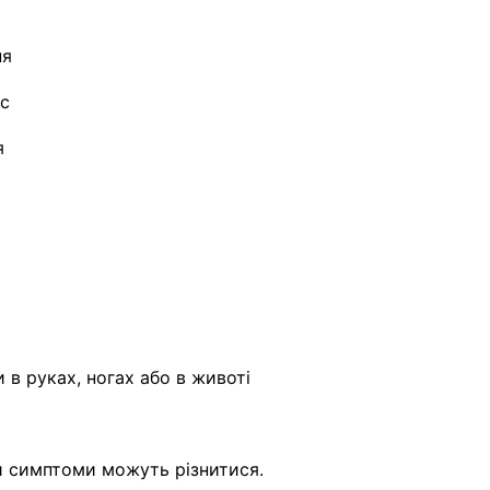
ня
ьс
я
я
 в руках, ногах або в животі
и симптоми можуть різнитися.