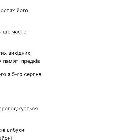
востях його
я що часто
их вихідних,
 пам’яті предків
го з 5-го серпня
супроводжується
сні вибухи
йоні і