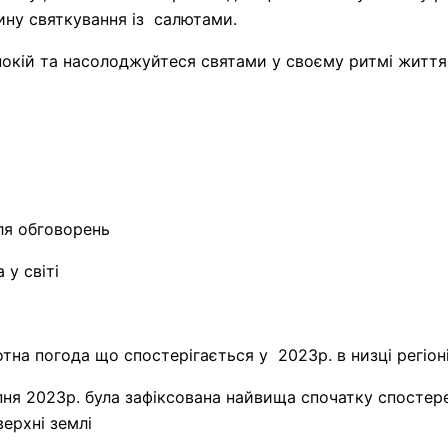
ину святкування із салютами.
покій та насолоджуйтеся святами у своєму ритмі життя
ля обговорень
 у світі
тна погода що спостерігається у 2023р. в низці регіон
ня 2023р. була зафіксована найвища спочатку спостер
ерхні землі