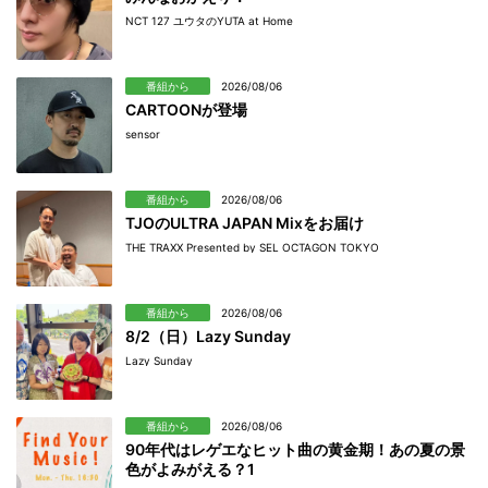
NCT 127 ユウタのYUTA at Home
番組から
2026/08/06
CARTOONが登場
sensor
番組から
2026/08/06
TJOのULTRA JAPAN Mixをお届け
THE TRAXX Presented by SEL OCTAGON TOKYO
番組から
2026/08/06
8/2（日）Lazy Sunday
Lazy Sunday
番組から
2026/08/06
90年代はレゲエなヒット曲の黄金期！あの夏の景
色がよみがえる？1