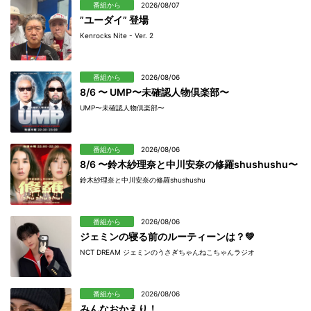
番組から
2026/08/07
”ユーダイ” 登場
Kenrocks Nite - Ver. 2
番組から
2026/08/06
8/6 〜 UMP〜未確認人物倶楽部〜
UMP〜未確認人物倶楽部〜
番組から
2026/08/06
8/6 〜鈴木紗理奈と中川安奈の修羅shushushu〜
鈴木紗理奈と中川安奈の修羅shushushu
番組から
2026/08/06
ジェミンの寝る前のルーティーンは？💚
NCT DREAM ジェミンのうさぎちゃんねこちゃんラジオ
番組から
2026/08/06
みんなおかえり！