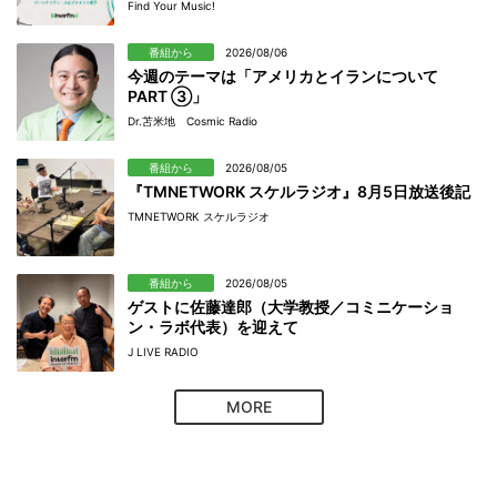
Find Your Music!
番組から
2026/08/06
今週のテーマは「アメリカとイランについて
PART ③」
Dr.苫米地 Cosmic Radio
番組から
2026/08/05
『TMNETWORK スケルラジオ』8月5日放送後記
TMNETWORK スケルラジオ
番組から
2026/08/05
ゲストに佐藤達郎（大学教授／コミニケーショ
ン・ラボ代表）を迎えて
J LIVE RADIO
MORE