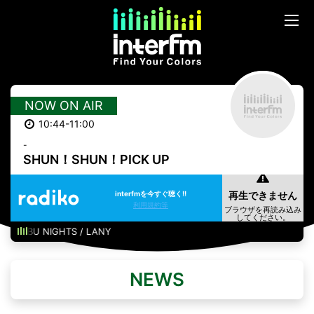
NOW ON AIR
10:44-11:00
-
SHUN！SHUN！PICK UP
interfmを今すぐ聴く!!
利用規約等
BU NIGHTS / LANY
NEWS