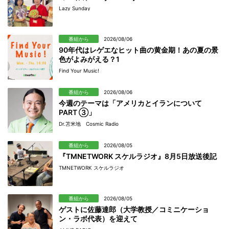
Lazy Sunday
番組から
2026/08/06
90年代はレゲエなヒット曲の黄金期！あの夏の景
色がよみがえる？1
Find Your Music!
番組から
2026/08/06
今週のテーマは「アメリカとイランについて
PART ③」
Dr.苫米地 Cosmic Radio
番組から
2026/08/05
『TMNETWORK スケルラジオ』8月5日放送後記
TMNETWORK スケルラジオ
番組から
2026/08/05
ゲストに佐藤達郎（大学教授／コミニケーショ
ン・ラボ代表）を迎えて