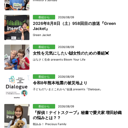
番組から
2026/08/09
2026年8月8日（土）958回目の放送『Green
Jacket』
Green Jacket
番組から
2026/08/09
女性を元気にしたい🙌女性のための番組💓
はなさく生命 presents Bloom Your Life
番組から
2026/08/09
令和8年熊本地震の被災地より
子どもの“いまとこれから”会議 presents『Dialogue』
番組から
2026/08/09
『探偵！ナイトスクープ』秘書で愛犬家 増田紗織
の悩みとは？？
朝みみ！ Precious Family