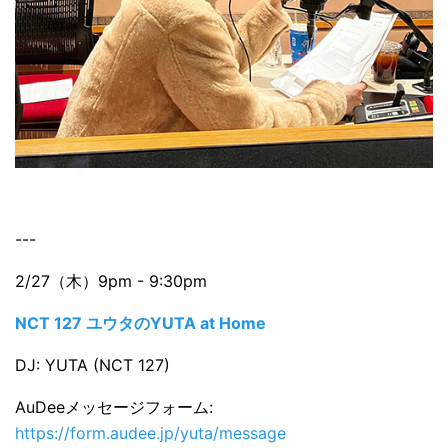
---
2/27（木）9pm - 9:30pm
NCT 127 ユウタのYUTA at Home
DJ: YUTA (NCT 127)
AuDeeメッセージフォーム:
https://form.audee.jp/yuta/message