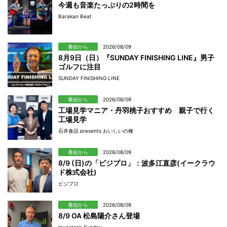
今週も音楽たっぷりの2時間を
Barakan Beat
番組から
2026/08/09
8月9日（日）『SUNDAY FINISHING LINE』男子
ゴルフに注目
SUNDAY FINISHING LINE
番組から
2026/08/09
工場見学マニア・丹羽桃子おすすめ 親子で行く
工場見学
石井食品 presents おいしいの種
番組から
2026/08/09
8/9 (日)の「ビジプロ」：波多江直彦(イークラウ
ド株式会社)
ビジプロ
番組から
2026/08/09
8/9 OA 松島陽介さん登場
Investor's Sunday