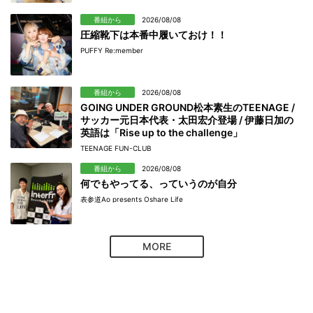
番組から
2026/08/08
圧縮靴下は本番中履いておけ！！
PUFFY Re:member
番組から
2026/08/08
GOING UNDER GROUND松本素生のTEENAGE /
サッカー元日本代表・太田宏介登場 / 伊藤日加の
英語は「Rise up to the challenge」
TEENAGE FUN-CLUB
番組から
2026/08/08
何でもやってる、っていうのが自分
表参道Ao presents Oshare Life
MORE