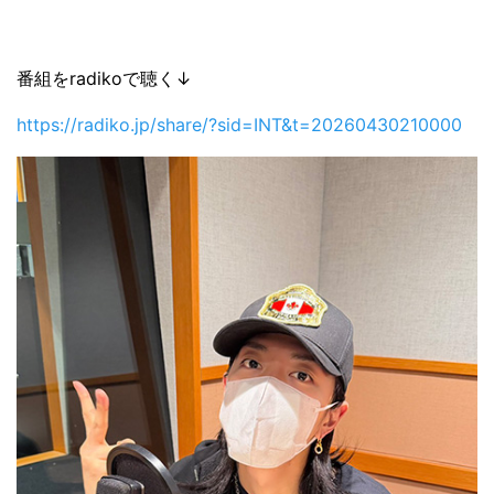
番組をradikoで聴く↓
https://radiko.jp/share/?sid=INT&t=20260430210000