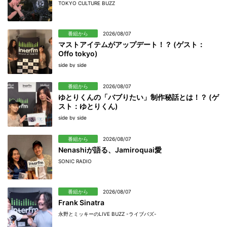
TOKYO CULTURE BUZZ
番組から
2026/08/07
マストアイテムがアップデート！？ (ゲスト：
Offo tokyo)
side by side
番組から
2026/08/07
ゆとりくんの「バブりたい」制作秘話とは！？ (ゲ
スト：ゆとりくん)
side by side
番組から
2026/08/07
Nenashiが語る、Jamiroquai愛
SONIC RADIO
番組から
2026/08/07
Frank Sinatra
永野とミッキーのLIVE BUZZ -ライブバズ-