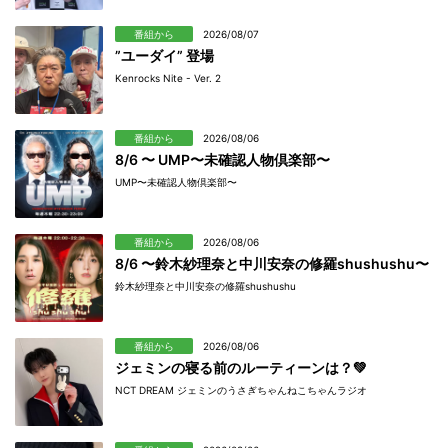
番組から
2026/08/07
”ユーダイ” 登場
Kenrocks Nite - Ver. 2
番組から
2026/08/06
8/6 〜 UMP〜未確認人物倶楽部〜
UMP〜未確認人物倶楽部〜
番組から
2026/08/06
8/6 〜鈴木紗理奈と中川安奈の修羅shushushu〜
鈴木紗理奈と中川安奈の修羅shushushu
番組から
2026/08/06
ジェミンの寝る前のルーティーンは？💚
NCT DREAM ジェミンのうさぎちゃんねこちゃんラジオ