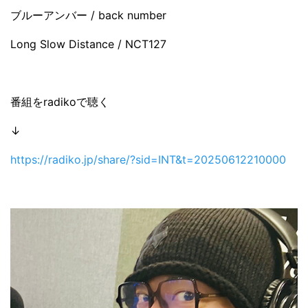
ブルーアンバー / back number
Long Slow Distance / NCT127
番組をradikoで聴く
↓
https://radiko.jp/share/?sid=INT&t=20250612210000