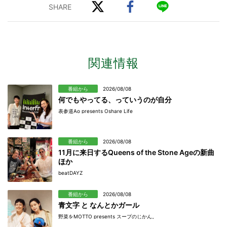
関連情報
番組から
2026/08/08
何でもやってる、っていうのが自分
表参道Ao presents Oshare Life
番組から
2026/08/08
11月に来日するQueens of the Stone Ageの新曲
ほか
beatDAYZ
番組から
2026/08/08
青文字 と なんとかガール
野菜をMOTTO presents スープのじかん。