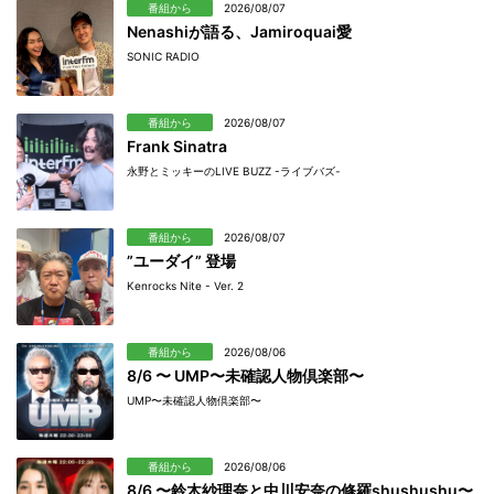
番組から
2026/08/07
Nenashiが語る、Jamiroquai愛
SONIC RADIO
番組から
2026/08/07
Frank Sinatra
永野とミッキーのLIVE BUZZ -ライブバズ-
番組から
2026/08/07
”ユーダイ” 登場
Kenrocks Nite - Ver. 2
番組から
2026/08/06
8/6 〜 UMP〜未確認人物倶楽部〜
UMP〜未確認人物倶楽部〜
番組から
2026/08/06
8/6 〜鈴木紗理奈と中川安奈の修羅shushushu〜