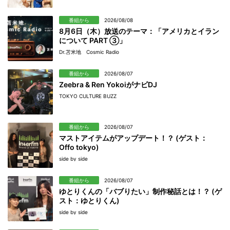
番組から
2026/08/08
8月6日（木）放送のテーマ：「アメリカとイラン
について PART ③」
Dr.苫米地 Cosmic Radio
番組から
2026/08/07
Zeebra & Ren YokoiがナビDJ
TOKYO CULTURE BUZZ
番組から
2026/08/07
マストアイテムがアップデート！？ (ゲスト：
Offo tokyo)
side by side
番組から
2026/08/07
ゆとりくんの「バブりたい」制作秘話とは！？ (ゲ
スト：ゆとりくん)
side by side