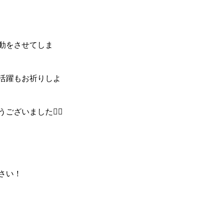
動をさせてしま
活躍もお祈りしよ
いました🧚‍♀️
さい！