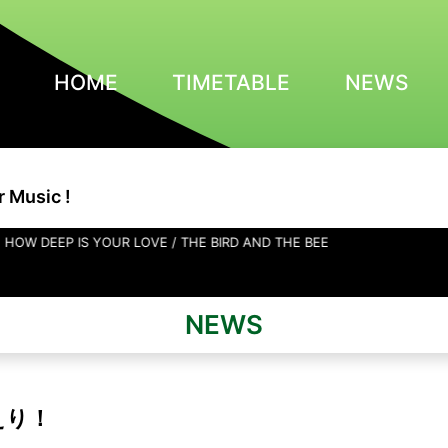
HOME
TIMETABLE
NEWS
r Music !
R LOVE / THE BIRD AND THE BEE
NEWS
えり！