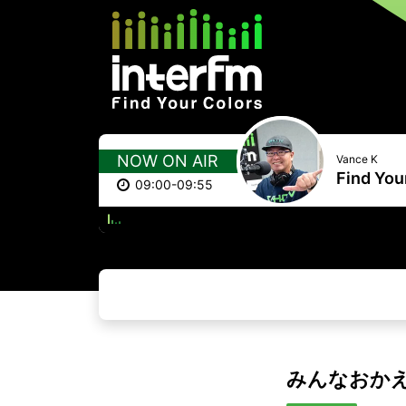
NOW ON AIR
Vance K
Find You
09:00-09:55
HOW DEEP IS YOU
みんなおか