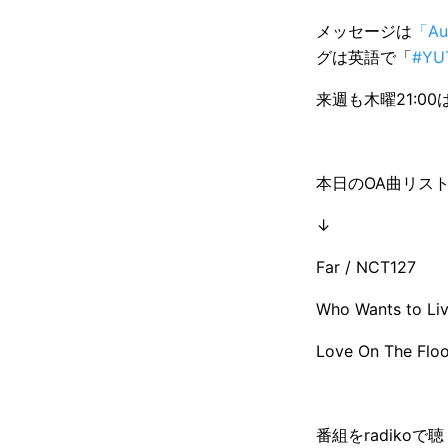
メッセージは
「A
グは英語で「
#YU
来週も木曜21:0
本日のOA曲リス
↓
Far / NCT127
Who Wants to Li
Love On The Flo
番組をradikoで聴