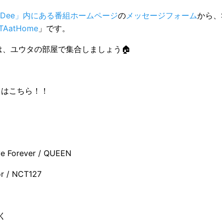
uDee」内にある番組ホームページ
の
メッセージフォーム
から、
TAatHome
」です。
0は、ユウタの部屋で集合しましょう🏠
トはこちら！！
ve Forever / QUEEN
or / NCT127
く