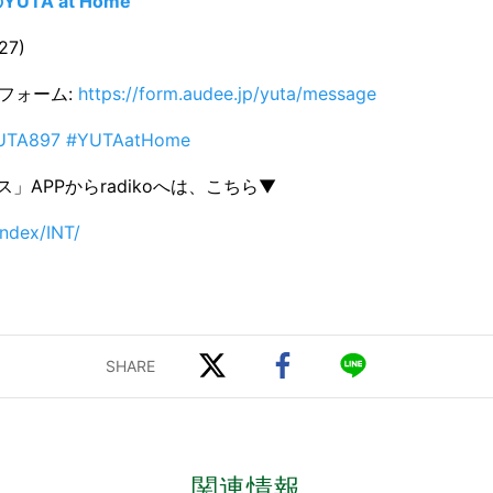
YUTA at Home
27)
ジフォーム:
https://form.audee.jp/yuta/message
UTA897 #YUTAatHome
」APPからradikoへは、こちら▼
index/INT/
関連情報