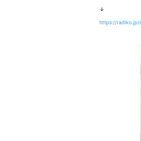
↓
https://radiko.j