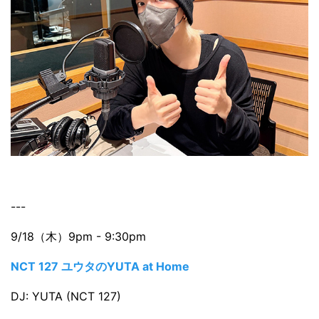
---
9/18（木）9pm - 9:30pm
NCT 127 ユウタのYUTA at Home
DJ: YUTA (NCT 127)