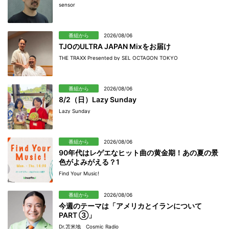
sensor
番組から
2026/08/06
TJOのULTRA JAPAN Mixをお届け
THE TRAXX Presented by SEL OCTAGON TOKYO
番組から
2026/08/06
8/2（日）Lazy Sunday
Lazy Sunday
番組から
2026/08/06
90年代はレゲエなヒット曲の黄金期！あの夏の景
色がよみがえる？1
Find Your Music!
番組から
2026/08/06
今週のテーマは「アメリカとイランについて
PART ③」
Dr.苫米地 Cosmic Radio