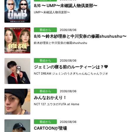
8/6 〜 UMP〜未確認人物倶楽部〜
UMP〜未確認人物倶楽部〜
番組から
2026/08/06
8/6 〜鈴木紗理奈と中川安奈の修羅shushushu〜
鈴木紗理奈と中川安奈の修羅shushushu
番組から
2026/08/06
ジェミンの寝る前のルーティーンは？💚
NCT DREAM ジェミンのうさぎちゃんねこちゃんラジオ
番組から
2026/08/06
みんなおかえり！
NCT 127 ユウタのYUTA at Home
番組から
2026/08/06
CARTOONが登場