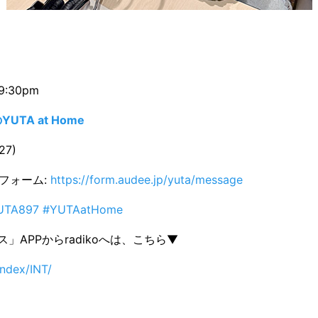
9:30pm
YUTA at Home
27)
ジフォーム:
https://form.audee.jp/yuta/message
UTA897 #YUTAatHome
」APPからradikoへは、こちら▼
index/INT/