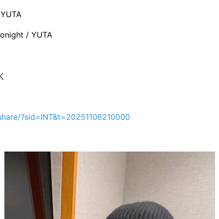
 YUTA
 Tonight / YUTA
く
p/share/?sid=INT&t=20251106210000