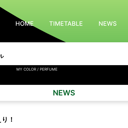
HOME
TIMETABLE
NEWS
ル
LOR / PERFUME
NEWS
えり！