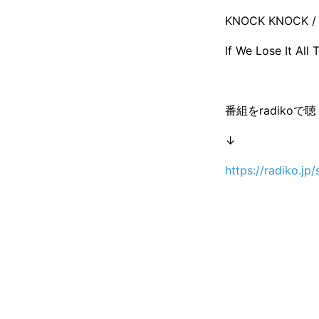
KNOCK KNOCK /
If We Lose It All
番組をradikoで聴
↓
https://radiko.j