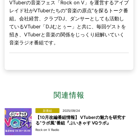
VTuberの音楽フェス「Rock on V」を運営するアイブ
レイド社がVTuberたちの“音楽の原点”を探るトーク番
組。会社経営、クラブDJ、ダンサーとしても活動し
ているVTuber「DJむとぅー」と共に、毎回ゲストを
招き、VTuberと音楽の関係をじっくり紐解いていく
音楽ラジオ番組です。
関連情報
新番組
2025/09/24
【10月改編番組情報】 VTuberの魅力を研究す
る“ラボ風”番組『ぶいきゃす VQラボ』
Rock on V Radio