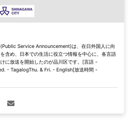
ublic Service Announcement)は、在日外国人に向
内を含め、日本での生活に役立つ情報を中心に、各言語
けに放送を開始したのが品川区です。[言語 -
d. - TagalogThu. & Fri. - English[放送時間 -