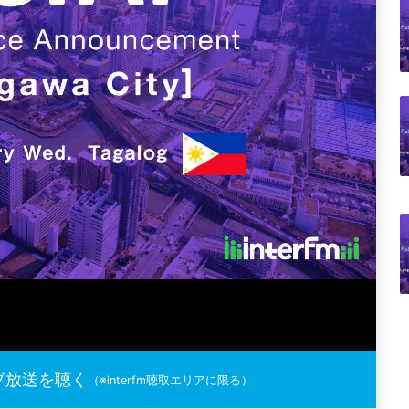
ブ放送を聴く
（※interfm聴取エリアに限る）