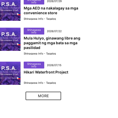
2026/07/29
Info
Mga AED na nakalagay sa mga
convenience store
Shinagawa Info - Tagalog
Shinagawa
2026/07/22
Info
Mula Hulyo, ginawang libre ang
paggamit ng mga bata sa mga
pasilidad
Shinagawa Info - Tagalog
Shinagawa
2026/07/15
Info
Hikari Waterfront Project
Shinagawa Info - Tagalog
MORE