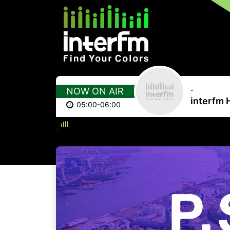
NOW ON AIR
-
interfm 
05:00-06:00