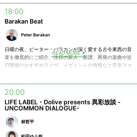
18:00
Barakan Beat
Peter Barakan
日曜の夜、ピーター・バラカンが深く愛する古今東西の音
READ MORE
楽を徹底的にご紹介。注目の新人、新譜、再発の楽曲や近
日開催のおすすめライヴ、イヴェントの情報など音楽ファ
ン必聴の2時間です。
リクエストも随時受け付け中。
20:00
そして時にはゲストをお迎えし、トーク＆スタジオ・ライ
LIFE LABEL・Dolive presents 異彩放談 -
ヴ・セッションもお楽しみいただけます。大好評「名盤片
UNCOMMON DIALOGUE-
面」のコーナーもあります。
林哲平
松田ゆう姫