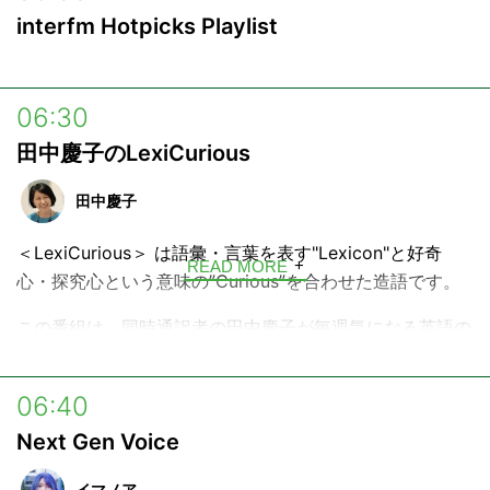
interfm Hotpicks Playlist
06:30
田中慶子のLexiCurious
田中慶子
＜LexiCurious＞ は語彙・言葉を表す"Lexicon"と好奇
READ MORE
心・探究心という意味の”Curious”を合わせた造語です。
この番組は、同時通訳者の田中慶子が毎週気になる英語の
フレーズにフォーカス。
世界を揺るがす政治家、経営者の発言、グローバルで活躍
06:40
するアーティストやスポーツ選手のスピーチ、話題の映画
Next Gen Voice
のセリフや音楽の歌詞、ソーシャルメディアで拡散された
フレーズなどなど、私たちを取り巻くさまざまな英語フレ
イマノア