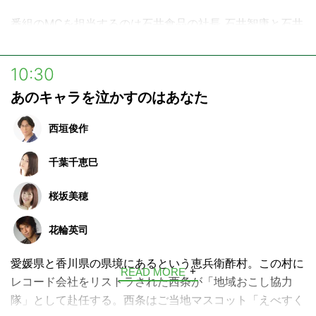
https://www.beach.jp/community/KIZUNA/index
番組のMCを担当するのは石井食品の社長 石井智康と石井
様々な企業・自治体とユーザーの皆さんが集まるオンライ
社長とは地元が一緒の同級生、岩田知佳。
ンコミュニティです。
毎回多彩なゲストをお迎えし、日々の食の楽しさや大切
10:30
“絆”をテーマに交流したり、企業や自治体とのコラボレー
さ、食のこだわり、そして親子で受け継いでいきたい食文
あのキャラを泣かすのはあなた
ションアイデアを募集したりしています。
化についてトーク。耳を傾ければ、あなたの毎日に彩りを
添える“おいしい”の種がきっと見つかるはず！
西垣俊作
千葉千恵巳
桜坂美穂
花輪英司
愛媛県と香川県の県境にあるという恵兵衛酢村。この村に
READ MORE
レコード会社をリストラされた西条が「地域おこし協力
隊」として赴任する。西条はご当地マスコット「えべすく