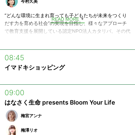
今村久美
していると心配な災害時の備えなど、ペットを取り巻く
様々な情報、話題をお届けしていきます。
“どんな環境に生まれ育っても子どもたちが未来をつくり
READ MORE
だす力を育める社会”の実現を目指し、様々なアプローチ
で教育支援を展開している認定NPO法人カタリバ。その代
表・今村久美が、様々なゲストとともに、どうしたら社会
がもっと優しい方に向かえるようになるか考えていく番組
です。
08:45
イマドキショッピング
09:00
はなさく生命 presents Bloom Your Life
梅宮アンナ
梅澤リオ