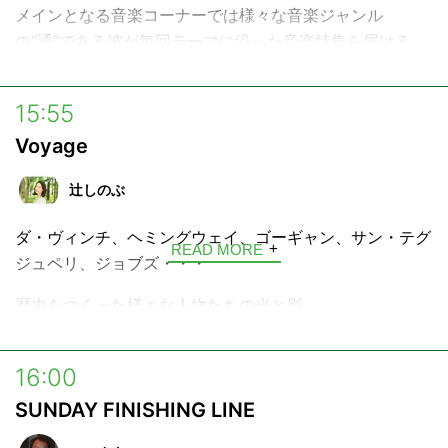
OA 毎月第2日曜13:35-
メインとなる音楽コーナーでは様々な音楽ジャンル
"指先から花、咲う" 日本製ネイルブランド Causette.Joli
の“通”である彼が毎回テーマに沿った音楽特集を届ける。
とともに、いまを輝く人々をゲストに迎え、自分流のライ
また、幅広い交友関係からゲストを招くこともある。
フスタイルを考えていくスペシャルコーナー。
15:55
---
Causette.Joli
Voyage
https://causettejoli.jp/
辻しのぶ
ダ・ヴィンチ、ヘミングウェイ、ゴーギャン、サン・テグ
READ MORE
ジュペリ、ジョブズ・・・
歴史をつくった様々な人物たちの光と影。
そして今なお色あせない、その生きざまを言葉で旅する4
分の物語「Voyage」。
16:00
SUNDAY FINISHING LINE
少し乾きかけたあなたの心に、好奇心という名の水分補
給。今日のあなたへinterfmから言葉の贈り物です。