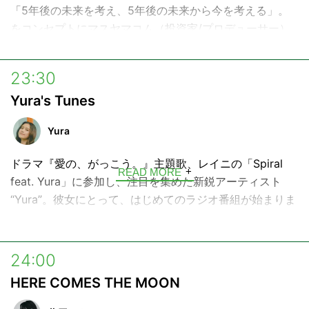
「5年後の未来を考え、5年後の未来から今を考える」。
をコンセプトにマスヤマコム（投資家/プロデューサー）
がお届けする未来イメージ番組。
23:30
Yura's Tunes
Yura
ドラマ『愛の、がっこう。』主題歌、レイニの「Spiral
READ MORE
feat. Yura」に参加し、注目を集めた新鋭アーティスト
“Yura”。彼女にとって、はじめてのラジオ番組が始まりま
す。
インドネシア・バリと日本、ふたつのルーツを持つ彼女の
24:00
目線で、リアルなバリのカルチャーや、日々触れている音
HERE COMES THE MOON
楽・出来事をシェア。番組の最後には、唯一無二の歌声に
よる生歌も披露します。