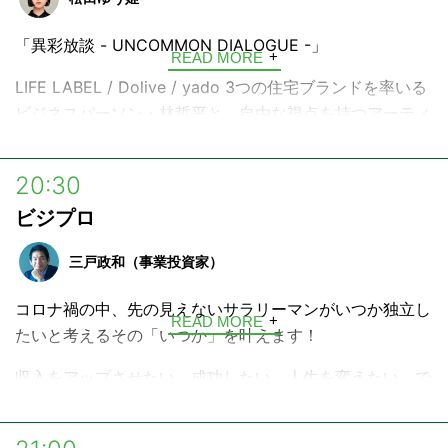
「異彩放談 - UNCOMMON DIALOGUE -」
READ MORE
LIFE LABEL / Dolive / yado 3つの住宅ブランドを率いる
ビジネスパーソン・林哲平と、自由な視点を持つアーティ
スト・松田ゆう姫が「心の解放」をテーマに各業界の最前
線で活躍するゲストを迎え、ゲストの人生を彩ってきたも
20:30
の・こと、成功の裏側にある葛藤、ビジネスの本質に迫る
ビジプロ
対話番組。
三戸政和（事業投資家）
コロナ禍の中、先の見えないサラリーマンがいつか独立し
READ MORE
たいと考えるその「いつか」を叶えます！
収入をアップさせたい、成功したい、人生を変えたい、で
も変えられない。そんな普通の人でも参考になる成功の第
一歩となる考え方や行動の仕方が具体的に聴ける。