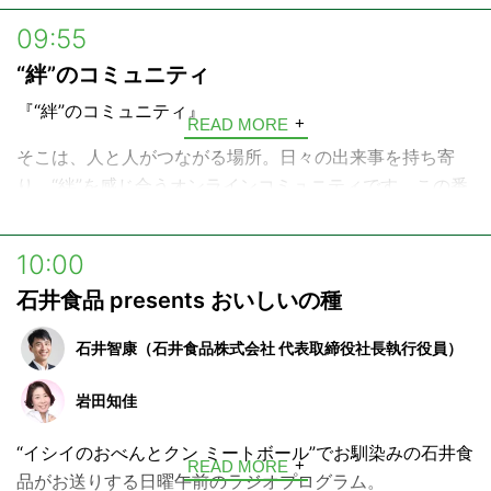
内容から会社経営におけるノウハウ、日本市場の課題、注
09:55
目の経済ニュースまで深堀り！
“絆”のコミュニティ
他では聞けない切れ味鋭い経済トークをお送りします。
『“絆”のコミュニティ』
投資家（アクティビスト）は、投資先の企業と“対話“する
READ MORE
ことにより企業価値（株価）を高める”エンゲージメン
そこは、人と人がつながる場所。日々の出来事を持ち寄
ト“を行います。
り、“絆”を感じ合うオンラインコミュニティです。この番
その企業のサービスやノウハウ、雇用など様々なものを守
組は“絆”のコミュニティに実際に寄せられたエピソードを
りながら、同時に日本市場も活性化する、そんな意義深く
基にしたラジオドラマです。今週は、どんな声が聴こえて
10:00
ダイナミックな投資家の世界をご紹介します。
くるでしょうか。そっと耳をすませてみましょう！
石井食品 presents おいしいの種
今の時代を生き抜く経営のヒントも満載です。
あなたの思いが誰かにつながる。ぜひあなたの声もお寄せ
この番組を聴けば、明日から世界の見え方が少し変わるか
ください。“絆”のコミュニティはみなさんのご参加をお待
石井智康（石井食品株式会社 代表取締役社長執行役員）
も知れません。
ちしております。
岩田知佳
＊この番組では企業や株主に関する情報を提供しておりますが、投資その他
---
の行動を勧誘するものではありません
“イシイのおべんとクン ミートボール”でお馴染みの石井食
“絆”のコミュニティ
READ MORE
品がお送りする日曜午前のラジオプログラム。