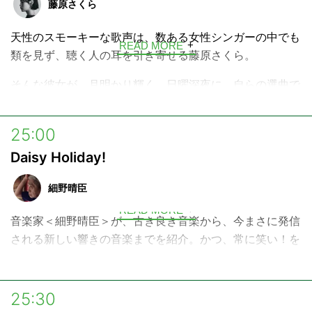
藤原さくら
これから日本で、アーティストとして歩み始めるYuraの今
天性のスモーキーな歌声は、数ある女性シンガーの中でも
を、ぜひあたたかく見守ってください♪
READ MORE
類を見ず、聴く人の耳を引き寄せる藤原さくら。
そんな彼女が、月明かり輝く、日曜深夜に、自らの選曲で
お送りする音楽プログラム。
自分の音楽ルーツを語ったり、最近のお気に入り曲をかけ
25:00
たり、さらにはスタジオ・ライブもお届けします。
Daisy Holiday!
週の終わりで始まりの日曜深夜。少し夜更かしして、心地
細野晴臣
よい音楽と、ほっと安らぐ時間をお楽しみください。
READ MORE
音楽家＜細野晴臣＞が、古き良き音楽から、今まさに発信
される新しい響きの音楽までを紹介。かつ、常に笑い！を
忘れることなく伝える、独自のラジオプログラムです。
25:30