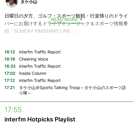
タケ小山
ハッシュタグ →
#voyage897
日曜日の夕方、ゴルフ・スポーツ観戦・行楽帰りのドライ
READ MORE
---
バーにお届けするドライブミュージック＆スポーツ情報番
組「SUNDAY FINISHING LINE」。
■放送時間
月曜日〜金曜日 6:52 / 9:55 / 10:28
DJはinterfmで土曜日朝の大人気番組「Green Jacket」の
月曜日～木曜日 17:27 / 18:27
タケ小山。渋滞にハマってイライラしながらハンドルを握
16:12
interfm Traffic Report
土曜日 10:55 / 13:55 / 17:40
っているアナタに、週末開催のスポーツのビッグゲームの
16:16
Cheering Voice
日曜日 10:55 / 15:55
16:32
interfm Traffic Report
結果や状況を痛快で過激なおしゃべり、車内を快適にする
17:02
Inside Column
ドライブミュージックと共にお届けします。
構成：飯村聖美
17:12
interfm Traffic Report
17:21
タケ小山＠Sports Talking Troop～タケ小山のスポーツ語
り隊～
17:55
interfm Hotpicks Playlist