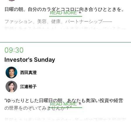
日曜の朝、自分のカラダとココロに向き合うひとときを。
READ MORE
ファッション、美容、健康、パートナーシップ――
現代を生きる女性たちが、いま本当に気になっているテー
マを、ひと月かけて深く深く見つめていくトークプログラ
ム。
09:30
さまざまなライフステージを経験してきた梅宮アンナの視
Investor's Sunday
点とリアルな体験談を通して、毎日を健やかに、前向きに
生きるきっかけをお届けします。
西田真澄
江連裕子
“ゆったりとした日曜日の朝、あなたも奥深い投資や経営
READ MORE
の世界をのぞいてみませんか？”
普段あまり表に出ることの少ない第一線で活躍する投資家
や経営者をゲストにお呼びして、投資にまつわる専門的な