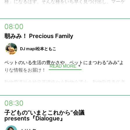
種」になるはず。そんな種をいち早く見つけ出し、マーケ
Z世代のメディアコミュニティ『
Steenz
』
ットのトレンドをつかむ「PR情報番組」です。
『Steenz』内『CLUB CEO』ページ →
https://steenz.jp/search/?keyword=CLUB+CEO
08:00
朝みみ！ Precious Family
DJ mapi松本ともこ
ペットのいる生活の豊かさや、ペットにまつわる“みみ”よ
READ MORE
りな情報をお届け！
動物愛護社会検定基礎級や小動物介護士、動物取扱責任者
(保管/ペットシッター)の資格を活かし、Webサイト
【DOG BLESS YOU】にてペットライフにまつわる様々な
08:30
情報を発信しているラジオパーソナリティ、DJ mapi松本
子どもの“いまとこれから”会議
ともこが、リスナーやゲストとともにペットと暮らすこと
presents『Dialogue』
の楽しさ、豊かさを共感しあったり、週末にペットと一緒
に行けるスポットの情報をお届けするほか、ペットと暮ら