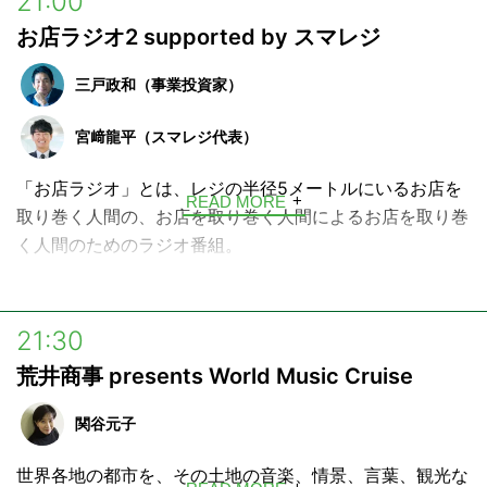
21:00
ベストセラー作家でもある三戸氏が新進気鋭の起業家（ビ
お店ラジオ2 supported by スマレジ
ジネス・プロフェッショナル）を招き、他では聴けない実
践的なビジネスのヒントをお送りします。
三戸政和（事業投資家）
日曜日の夜、明日からのモチベーションが湧いてくるビジ
宮﨑龍平（スマレジ代表）
ネス番組です。
「お店ラジオ」とは、レジの半径5メートルにいるお店を
番組に来られたゲストとのトークをnoteでも発信中!!
READ MORE
取り巻く人間の、お店を取り巻く人間によるお店を取り巻
https://note.com/masakazumito
く人間のためのラジオ番組。
店長さんやオーナーがどんな想いで店づくり、チームづく
り、さては、通りの雰囲気づくりまでをしているか、お店
21:30
に秘められたカルチャーを紹介をするインタビューラジオ
荒井商事 presents World Music Cruise
番組です。
2025年4月より、「お店ラジオ2」としてリニューアルオ
関谷元子
ープン！
世界各地の都市を、その土地の音楽、情景、言葉、観光な