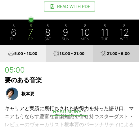
READ WITH PDF
8
8
8
8
8
8
8
6
7
8
9
10
11
12
THU
FRI
SAT
SUN
MON
TUE
WED
5:00 - 13:00
13:00 - 21:00
21:00 - 5:00
05:00
要のある音楽
根本要
キャリアと実績に裏打ちされた説得力を持った語り口、マ
READ MORE
ニアもうならす豊富な音楽知識を併せ持つスターダスト・
レビューのヴォーカリスト根本要のパーソナリティによる
誰もが楽しめる音楽教養番組。