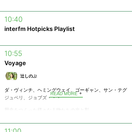
ん」を製作するが。。。
西条のリストラのせいでデビューを逃したミュージシャン
10:40
“絆”のコミュニティの参加方法
との偶然の再会や地域に伝わる歴史ロマンが交錯する「地
interfm Hotpicks Playlist
方創生ファンタジー」。
1.
「“絆”のコミュニティ」のURL
にアクセス。
2. 画面左上「新規登録」ボタンからメールアドレスの登
10:55
録作業を行ってください。
Voyage
3. ご入力いただいたメールアドレス宛てに届いたメール
からユーザー登録用URLにアクセスします。
辻しのぶ
4. 必要事項を入力すると登録完了となります。
ダ・ヴィンチ、ヘミングウェイ、ゴーギャン、サン・テグ
READ MORE
ジュペリ、ジョブズ・・・
歴史をつくった様々な人物たちの光と影。
そして今なお色あせない、その生きざまを言葉で旅する4
分の物語「Voyage」。
11:00