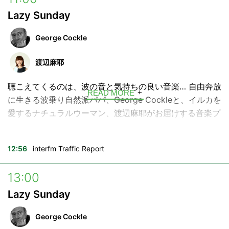
Lazy Sunday
少し乾きかけたあなたの心に、好奇心という名の水分補
給。今日のあなたへinterfmから言葉の贈り物です。
George Cockle
ハッシュタグ →
#voyage897
渡辺麻耶
---
聴こえてくるのは、波の音と気持ちの良い音楽… 自由奔放
READ MORE
■放送時間
に生きる波乗り自然派パパ、George Cockleと、イルカを
月曜日〜金曜日 6:52 / 9:55 / 10:28
愛するナチュラルウーマン、渡辺麻耶がお届けする音楽プ
月曜日～木曜日 17:27 / 18:27
ログラム。
土曜日 10:55 / 13:55 / 17:40
興味のないことは一瞬で忘れるけれど、大好きな曲の情報
日曜日 10:55 / 15:55
12:56
interfm Traffic Report
は何年 経っても覚えてる…！そんな生きる音楽辞典、
構成：飯村聖美
George Cockleが、日曜日のお昼にぴったりなグッドミュ
13:00
ージックをセレクト。素敵なミュージシャンや、海にまつ
Lazy Sunday
わるゲストをお迎えすることも。
George Cockle
大好物は音楽、海、家族、友達、そしてリスナーのあなた