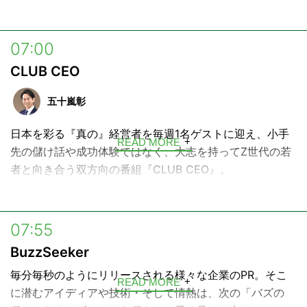
ゲストの方々の頭の中を覗き見しながら、これからの日本
の未来をどうやって切り拓いていくか、そのヒントをリス
07:00
ナーの皆さんと一緒に見つけていきます。
CLUB CEO
五十嵐彰
日本を彩る『真の』経営者を毎週1名ゲストに迎え、小手
READ MORE
先の儲け話や成功体験ではなく、大志を持ってZ世代の若
者と向き合う双方向の番組『CLUB CEO』。
未来の社会事業家に思いを託す一方、Z世代から経営者が
今と未来を学んでいきます。
07:55
ナビゲーターはラジオ局から大手広告会社を経て日本最大
BuzzSeeker
級の動画広告プラットフォーム『CMerTV』創業社長の五
毎分毎秒のようにリリースされる様々な企業のPR。そこ
十嵐彰がつとめます。
READ MORE
に潜むアイディアや技術・そして情熱は、次の「バズの