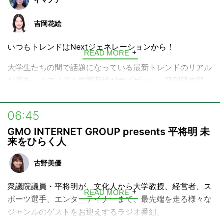
ーズに着目し、その言葉の本質や、実用的な使い方などを
解説していきます。
吉岡花絵
日曜の朝、コーヒーでも飲みながらリラックスしてお聴き
いつもトレンドはNextジェネレーションから！
READ MORE
ください。
大学生たちの間で話題になっている最新トレンドのリアル
な声を、イマノアと吉岡花絵がナビゲート。日曜日の朝
に、音楽、グルメ、スポット、ニューワード…なぜ20代の
間で今これが流行っているのか、次に来るトレンドは何
06:45
か、Z世代の生の声をキャッチして発信する5分間です。
GMO INTERNET GROUP presents 平将明 未
来をひらく人
古野美優
衆議院議員・平将明が、文化人から大学教授、経営者、ス
READ MORE
ポーツ選手、エンターテイナーまで、最先端を走る様々な
ジャンルのゲストをお迎えするラジオ番組。