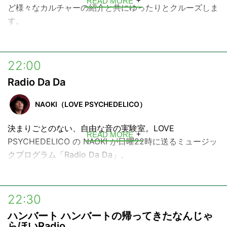
READ MORE
ど様々なカルチャーの紹介と共にゆったりとクルーズしま
す。
お相手は、音楽評論家、関谷元子。日曜日の夜、新しい音
楽・土地との出会いをゆったりとお楽しみ下さい。
22:00
Radio Da Da
NAOKI（LOVE PSYCHEDELICO）
決まりごとのない、自由な音の実験室。LOVE
READ MORE
PSYCHEDELICO の NAOKI が日曜22時に送るミュージッ
クプログラム「Radio Da Da」。
NAOKI のルーツともいえる50’s〜70’s の洋楽を軸に、年
代やジャンルを横断しながら、心動かす『音楽』を独自の
22:30
視点で読み解きます。
ハンバート ハンバートの帰ってきたなんじゃ
日曜の夜、ちょっとした音楽の冒険を。
らほいRadio