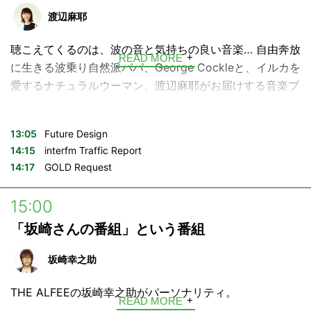
からのメッセージ。George&麻耶と一緒に LAZYな休日を
渡辺麻耶
お楽しみ下さい♪
聴こえてくるのは、波の音と気持ちの良い音楽… 自由奔放
▼Causette.Joli presents Radio Beauté
READ MORE
に生きる波乗り自然派パパ、George Cockleと、イルカを
OA 毎月第2日曜13:35-
愛するナチュラルウーマン、渡辺麻耶がお届けする音楽プ
"指先から花、咲う" 日本製ネイルブランド Causette.Joli
ログラム。
とともに、いまを輝く人々をゲストに迎え、自分流のライ
フスタイルを考えていくスペシャルコーナー。
興味のないことは一瞬で忘れるけれど、大好きな曲の情報
13:05
Future Design
---
は何年 経っても覚えてる…！そんな生きる音楽辞典、
14:15
interfm Traffic Report
Causette.Joli
14:17
GOLD Request
George Cockleが、日曜日のお昼にぴったりなグッドミュ
https://causettejoli.jp/
ージックをセレクト。素敵なミュージシャンや、海にまつ
15:00
わるゲストをお迎えすることも。
「坂崎さんの番組」という番組
大好物は音楽、海、家族、友達、そしてリスナーのあなた
からのメッセージ。George&麻耶と一緒に LAZYな休日を
坂崎幸之助
お楽しみ下さい♪
THE ALFEEの坂崎幸之助がパーソナリティ。
▼Causette.Joli presents Radio Beauté
READ MORE