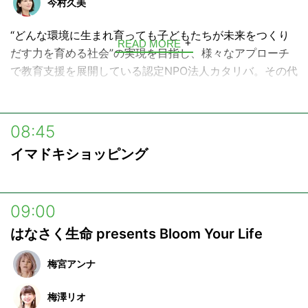
今村久美
していると心配な災害時の備えなど、ペットを取り巻く
様々な情報、話題をお届けしていきます。
“どんな環境に生まれ育っても子どもたちが未来をつくり
READ MORE
だす力を育める社会”の実現を目指し、様々なアプローチ
で教育支援を展開している認定NPO法人カタリバ。その代
表・今村久美が、様々なゲストとともに、どうしたら社会
がもっと優しい方に向かえるようになるか考えていく番組
です。
08:45
イマドキショッピング
09:00
はなさく生命 presents Bloom Your Life
梅宮アンナ
梅澤リオ