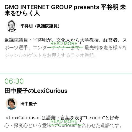
GMO INTERNET GROUP presents 平将明 未
来をひらく人
平将明（衆議院議員）
衆議院議員・平将明が、文化人から大学教授、経営者、ス
READ MORE
ポーツ選手、エンターテイナーまで、最先端を走る様々な
ジャンルのゲストをお迎えするラジオ番組。
ゲストの方々の頭の中を覗き見しながら、これからの日本
の未来をどうやって切り拓いていくか、そのヒントをリス
06:30
ナーの皆さんと一緒に見つけていきます。
田中慶子のLexiCurious
田中慶子
＜LexiCurious＞ は語彙・言葉を表す"Lexicon"と好奇
READ MORE
心・探究心という意味の”Curious”を合わせた造語です。