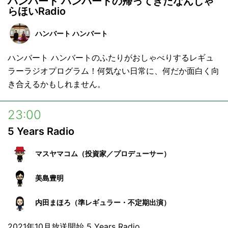
ハンバート ハンバートの帰ってきたなんじゃ
日曜の夜、ちょっとした音楽の冒険を。
らほいRadio
ハンバート ハンバート
ハンバート ハンバートのふたりがおしゃべりするレギュ
ラーラジオプログラム！何気ない日常に、何だか面白く向
き合えるかもしれません。
23:00
5 Years Radio
マスヤマコム（投資家／プロデューサー）
美島豊明
内田まほろ（準レギュラー・不定期出演）
2021年10月放送開始 5 Years Radio。