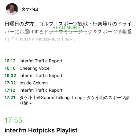
給。今日のあなたへinterfmから言葉の贈り物です。
タケ小山
ハッシュタグ →
#voyage897
日曜日の夕方、ゴルフ・スポーツ観戦・行楽帰りのドライ
READ MORE
---
バーにお届けするドライブミュージック＆スポーツ情報番
組「SUNDAY FINISHING LINE」。
■放送時間
月曜日〜金曜日 6:52 / 9:55 / 10:28
DJはinterfmで土曜日朝の大人気番組「Green Jacket」の
月曜日～木曜日 17:27 / 18:27
タケ小山。渋滞にハマってイライラしながらハンドルを握
16:12
interfm Traffic Report
土曜日 10:55 / 13:55 / 17:40
っているアナタに、週末開催のスポーツのビッグゲームの
16:16
Cheering Voice
日曜日 10:55 / 15:55
16:32
interfm Traffic Report
結果や状況を痛快で過激なおしゃべり、車内を快適にする
17:02
Inside Column
ドライブミュージックと共にお届けします。
構成：飯村聖美
17:12
interfm Traffic Report
17:21
タケ小山＠Sports Talking Troop～タケ小山のスポーツ語
り隊～
17:55
interfm Hotpicks Playlist