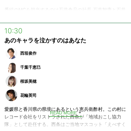
https://www.beach.jp/community/KIZUNA/index
番組のMCを担当するのは石井食品の社長 石井智康と石井
様々な企業・自治体とユーザーの皆さんが集まるオンライ
社長とは地元が一緒の同級生、岩田知佳。
ンコミュニティです。
毎回多彩なゲストをお迎えし、日々の食の楽しさや大切
10:30
“絆”をテーマに交流したり、企業や自治体とのコラボレー
さ、食のこだわり、そして親子で受け継いでいきたい食文
あのキャラを泣かすのはあなた
ションアイデアを募集したりしています。
化についてトーク。耳を傾ければ、あなたの毎日に彩りを
添える“おいしい”の種がきっと見つかるはず！
西垣俊作
千葉千恵巳
桜坂美穂
花輪英司
愛媛県と香川県の県境にあるという恵兵衛酢村。この村に
READ MORE
レコード会社をリストラされた西条が「地域おこし協力
隊」として赴任する。西条はご当地マスコット「えべすく