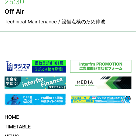
25:30
Off Air
Technical Maintenance / 設備点検のため停波
HOME
TIMETABLE