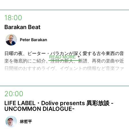
18:00
Barakan Beat
Peter Barakan
日曜の夜、ピーター・バラカンが深く愛する古今東西の音
READ MORE
楽を徹底的にご紹介。注目の新人、新譜、再発の楽曲や近
日開催のおすすめライヴ、イヴェントの情報など音楽ファ
ン必聴の2時間です。
リクエストも随時受け付け中。
20:00
そして時にはゲストをお迎えし、トーク＆スタジオ・ライ
LIFE LABEL・Dolive presents 異彩放談 -
ヴ・セッションもお楽しみいただけます。大好評「名盤片
UNCOMMON DIALOGUE-
面」のコーナーもあります。
林哲平