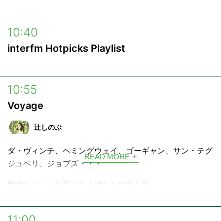
ん」を製作するが。。。
西条のリストラのせいでデビューを逃したミュージシャン
10:40
“絆”のコミュニティの参加方法
との偶然の再会や地域に伝わる歴史ロマンが交錯する「地
interfm Hotpicks Playlist
方創生ファンタジー」。
1.
「“絆”のコミュニティ」のURL
にアクセス。
2. 画面左上「新規登録」ボタンからメールアドレスの登
10:55
録作業を行ってください。
Voyage
3. ご入力いただいたメールアドレス宛てに届いたメール
からユーザー登録用URLにアクセスします。
辻しのぶ
4. 必要事項を入力すると登録完了となります。
ダ・ヴィンチ、ヘミングウェイ、ゴーギャン、サン・テグ
READ MORE
ジュペリ、ジョブズ・・・
歴史をつくった様々な人物たちの光と影。
そして今なお色あせない、その生きざまを言葉で旅する4
分の物語「Voyage」。
11:00