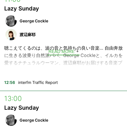
Lazy Sunday
少し乾きかけたあなたの心に、好奇心という名の水分補
給。今日のあなたへinterfmから言葉の贈り物です。
George Cockle
ハッシュタグ →
#voyage897
渡辺麻耶
---
聴こえてくるのは、波の音と気持ちの良い音楽… 自由奔放
READ MORE
■放送時間
に生きる波乗り自然派パパ、George Cockleと、イルカを
月曜日〜金曜日 6:52 / 9:55 / 10:28
愛するナチュラルウーマン、渡辺麻耶がお届けする音楽プ
月曜日～木曜日 17:27 / 18:27
ログラム。
土曜日 10:55 / 13:55 / 17:40
興味のないことは一瞬で忘れるけれど、大好きな曲の情報
日曜日 10:55 / 15:55
12:56
interfm Traffic Report
は何年 経っても覚えてる…！そんな生きる音楽辞典、
構成：飯村聖美
George Cockleが、日曜日のお昼にぴったりなグッドミュ
13:00
ージックをセレクト。素敵なミュージシャンや、海にまつ
Lazy Sunday
わるゲストをお迎えすることも。
George Cockle
大好物は音楽、海、家族、友達、そしてリスナーのあなた