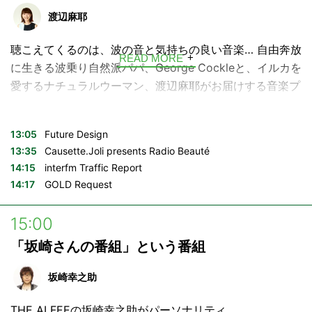
からのメッセージ。George&麻耶と一緒に LAZYな休日を
渡辺麻耶
お楽しみ下さい♪
聴こえてくるのは、波の音と気持ちの良い音楽… 自由奔放
▼Causette.Joli presents Radio Beauté
READ MORE
に生きる波乗り自然派パパ、George Cockleと、イルカを
OA 毎月第2日曜13:35-
愛するナチュラルウーマン、渡辺麻耶がお届けする音楽プ
"指先から花、咲う" 日本製ネイルブランド Causette.Joli
ログラム。
とともに、いまを輝く人々をゲストに迎え、自分流のライ
フスタイルを考えていくスペシャルコーナー。
興味のないことは一瞬で忘れるけれど、大好きな曲の情報
13:05
Future Design
---
は何年 経っても覚えてる…！そんな生きる音楽辞典、
13:35
Causette.Joli presents Radio Beauté
Causette.Joli
14:15
interfm Traffic Report
George Cockleが、日曜日のお昼にぴったりなグッドミュ
https://causettejoli.jp/
14:17
GOLD Request
ージックをセレクト。素敵なミュージシャンや、海にまつ
わるゲストをお迎えすることも。
15:00
大好物は音楽、海、家族、友達、そしてリスナーのあなた
「坂崎さんの番組」という番組
からのメッセージ。George&麻耶と一緒に LAZYな休日を
お楽しみ下さい♪
坂崎幸之助
▼Causette.Joli presents Radio Beauté
THE ALFEEの坂崎幸之助がパーソナリティ。