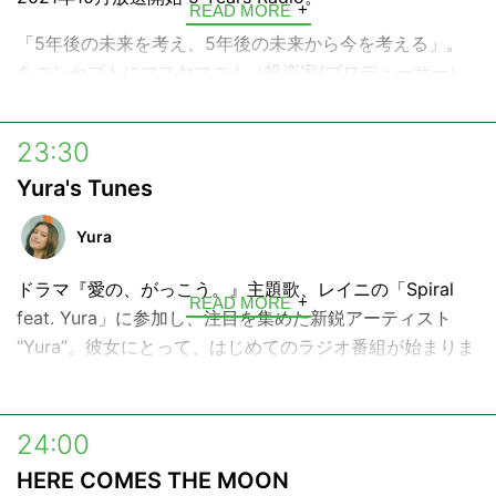
READ MORE
「5年後の未来を考え、5年後の未来から今を考える」。
をコンセプトにマスヤマコム（投資家/プロデューサー）
がお届けする未来イメージ番組。
23:30
Yura's Tunes
Yura
ドラマ『愛の、がっこう。』主題歌、レイニの「Spiral
READ MORE
feat. Yura」に参加し、注目を集めた新鋭アーティスト
“Yura”。彼女にとって、はじめてのラジオ番組が始まりま
す。
インドネシア・バリと日本、ふたつのルーツを持つ彼女の
24:00
目線で、リアルなバリのカルチャーや、日々触れている音
HERE COMES THE MOON
楽・出来事をシェア。番組の最後には、唯一無二の歌声に