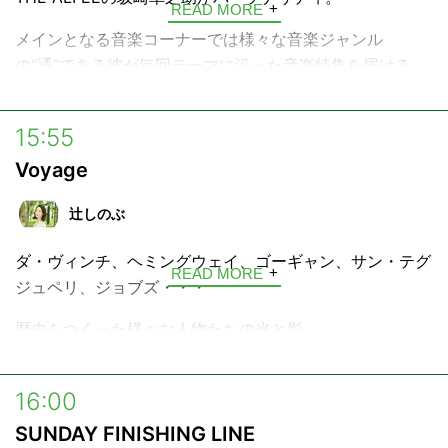
OA 毎月第2日曜13:35-
READ MORE
"指先から花、咲う" 日本製ネイルブランド Causette.Joli
メインとなる音楽コーナーでは様々な音楽ジャンル
とともに、いまを輝く人々をゲストに迎え、自分流のライ
の“通”である彼が毎回テーマに沿った音楽特集を届ける。
フスタイルを考えていくスペシャルコーナー。
また、幅広い交友関係からゲストを招くこともある。
---
15:55
Causette.Joli
https://causettejoli.jp/
Voyage
辻しのぶ
ダ・ヴィンチ、ヘミングウェイ、ゴーギャン、サン・テグ
READ MORE
ジュペリ、ジョブズ・・・
歴史をつくった様々な人物たちの光と影。
そして今なお色あせない、その生きざまを言葉で旅する4
分の物語「Voyage」。
16:00
SUNDAY FINISHING LINE
少し乾きかけたあなたの心に、好奇心という名の水分補