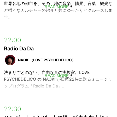
世界各地の都市を、その土地の音楽、情景、言葉、観光な
READ MORE
ど様々なカルチャーの紹介と共にゆったりとクルーズしま
す。
お相手は、音楽評論家、関谷元子。日曜日の夜、新しい音
楽・土地との出会いをゆったりとお楽しみ下さい。
22:00
Radio Da Da
NAOKI（LOVE PSYCHEDELICO）
決まりごとのない、自由な音の実験室。LOVE
READ MORE
PSYCHEDELICO の NAOKI が日曜22時に送るミュージッ
クプログラム「Radio Da Da」。
NAOKI のルーツともいえる50’s〜70’s の洋楽を軸に、年
代やジャンルを横断しながら、心動かす『音楽』を独自の
22:30
視点で読み解きます。