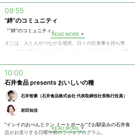
内容から会社経営におけるノウハウ、日本市場の課題、注
09:55
目の経済ニュースまで深堀り！
“絆”のコミュニティ
他では聞けない切れ味鋭い経済トークをお送りします。
『“絆”のコミュニティ』
投資家（アクティビスト）は、投資先の企業と“対話“する
READ MORE
ことにより企業価値（株価）を高める”エンゲージメン
そこは、人と人がつながる場所。日々の出来事を持ち寄
ト“を行います。
り、“絆”を感じ合うオンラインコミュニティです。この番
その企業のサービスやノウハウ、雇用など様々なものを守
組は“絆”のコミュニティに実際に寄せられたエピソードを
りながら、同時に日本市場も活性化する、そんな意義深く
基にしたラジオドラマです。今週は、どんな声が聴こえて
10:00
ダイナミックな投資家の世界をご紹介します。
くるでしょうか。そっと耳をすませてみましょう！
石井食品 presents おいしいの種
今の時代を生き抜く経営のヒントも満載です。
あなたの思いが誰かにつながる。ぜひあなたの声もお寄せ
この番組を聴けば、明日から世界の見え方が少し変わるか
ください。“絆”のコミュニティはみなさんのご参加をお待
石井智康（石井食品株式会社 代表取締役社長執行役員）
も知れません。
ちしております。
岩田知佳
＊この番組では企業や株主に関する情報を提供しておりますが、投資その他
---
の行動を勧誘するものではありません
“イシイのおべんとクン ミートボール”でお馴染みの石井食
“絆”のコミュニティ
READ MORE
品がお送りする日曜午前のラジオプログラム。