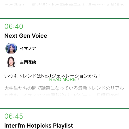
この番組は、同時通訳者の田中慶子が毎週気になる英語の
フレーズにフォーカス。
世界を揺るがす政治家、経営者の発言、グローバルで活躍
06:40
するアーティストやスポーツ選手のスピーチ、話題の映画
Next Gen Voice
のセリフや音楽の歌詞、ソーシャルメディアで拡散された
フレーズなどなど、私たちを取り巻くさまざまな英語フレ
イマノア
ーズに着目し、その言葉の本質や、実用的な使い方などを
解説していきます。
吉岡花絵
日曜の朝、コーヒーでも飲みながらリラックスしてお聴き
いつもトレンドはNextジェネレーションから！
READ MORE
ください。
大学生たちの間で話題になっている最新トレンドのリアル
な声を、イマノアと吉岡花絵がナビゲート。日曜日の朝
に、音楽、グルメ、スポット、ニューワード…なぜ20代の
間で今これが流行っているのか、次に来るトレンドは何
06:45
か、Z世代の生の声をキャッチして発信する5分間です。
interfm Hotpicks Playlist