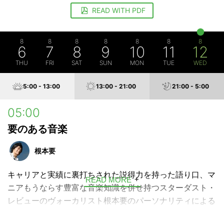
READ WITH PDF
8
8
8
8
8
8
8
6
7
8
9
10
11
12
THU
FRI
SAT
SUN
MON
TUE
WED
5:00 - 13:00
13:00 - 21:00
21:00 - 5:00
05:00
要のある音楽
根本要
キャリアと実績に裏打ちされた説得力を持った語り口、マ
READ MORE
ニアもうならす豊富な音楽知識を併せ持つスターダスト・
レビューのヴォーカリスト根本要のパーソナリティによる
誰もが楽しめる音楽教養番組。