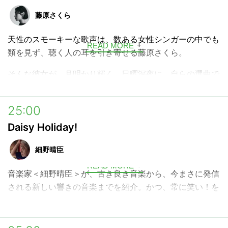
よる生歌も披露します。
藤原さくら
これから日本で、アーティストとして歩み始めるYuraの今
天性のスモーキーな歌声は、数ある女性シンガーの中でも
を、ぜひあたたかく見守ってください♪
READ MORE
類を見ず、聴く人の耳を引き寄せる藤原さくら。
そんな彼女が、月明かり輝く、日曜深夜に、自らの選曲で
お送りする音楽プログラム。
自分の音楽ルーツを語ったり、最近のお気に入り曲をかけ
25:00
たり、さらにはスタジオ・ライブもお届けします。
Daisy Holiday!
週の終わりで始まりの日曜深夜。少し夜更かしして、心地
細野晴臣
よい音楽と、ほっと安らぐ時間をお楽しみください。
READ MORE
音楽家＜細野晴臣＞が、古き良き音楽から、今まさに発信
される新しい響きの音楽までを紹介。かつ、常に笑い！を
忘れることなく伝える、独自のラジオプログラムです。