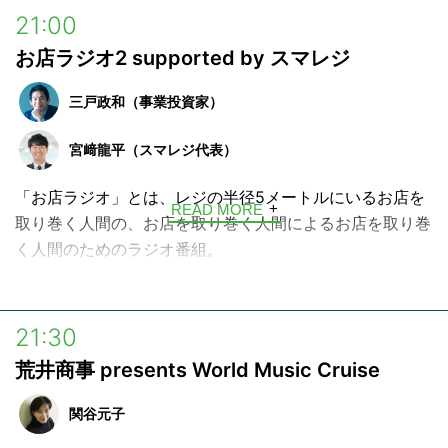
一歩となる考え方や行動の仕方が具体的に聴ける。
21:00
ベストセラー作家でもある三戸氏が新進気鋭の起業家（ビ
お店ラジオ2 supported by スマレジ
ジネス・プロフェッショナル）を招き、他では聴けない実
践的なビジネスのヒントをお送りします。
三戸政和（事業投資家）
日曜日の夜、明日からのモチベーションが湧いてくるビジ
宮﨑龍平（スマレジ代表）
ネス番組です。
「お店ラジオ」とは、レジの半径5メートルにいるお店を
番組に来られたゲストとのトークをnoteでも発信中!!
READ MORE
取り巻く人間の、お店を取り巻く人間によるお店を取り巻
https://note.com/masakazumito
く人間のためのラジオ番組。
店長さんやオーナーがどんな想いで店づくり、チームづく
り、さては、通りの雰囲気づくりまでをしているか、お店
21:30
に秘められたカルチャーを紹介をするインタビューラジオ
荒井商事 presents World Music Cruise
番組です。
2025年4月より、「お店ラジオ2」としてリニューアルオ
関谷元子
ープン！