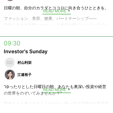
日曜の朝、自分のカラダとココロに向き合うひとときを。
READ MORE
ファッション、美容、健康、パートナーシップ――
現代を生きる女性たちが、いま本当に気になっているテー
マを、ひと月かけて深く深く見つめていくトークプログラ
ム。
09:30
さまざまなライフステージを経験してきた梅宮アンナの視
Investor's Sunday
点とリアルな体験談を通して、毎日を健やかに、前向きに
生きるきっかけをお届けします。
村山利栄
江連裕子
“ゆったりとした日曜日の朝、あなたも奥深い投資や経営
READ MORE
の世界をのぞいてみませんか？”
普段あまり表に出ることの少ない第一線で活躍する投資家
や経営者をゲストにお呼びして、投資にまつわる専門的な