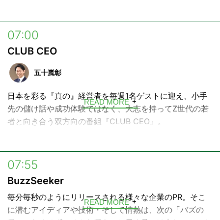
07:00
CLUB CEO
五十嵐彰
日本を彩る『真の』経営者を毎週1名ゲストに迎え、小手
READ MORE
先の儲け話や成功体験ではなく、大志を持ってZ世代の若
者と向き合う双方向の番組『CLUB CEO』。
未来の社会事業家に思いを託す一方、Z世代から経営者が
今と未来を学んでいきます。
07:55
ナビゲーターはラジオ局から大手広告会社を経て日本最大
BuzzSeeker
級の動画広告プラットフォーム『CMerTV』創業社長の五
毎分毎秒のようにリリースされる様々な企業のPR。そこ
十嵐彰がつとめます。
READ MORE
に潜むアイディアや技術・そして情熱は、次の「バズの