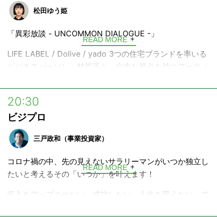
松田ゆう姫
「異彩放談 - UNCOMMON DIALOGUE -」
READ MORE
LIFE LABEL / Dolive / yado 3つの住宅ブランドを率いる
ビジネスパーソン・林哲平と、自由な視点を持つアーティ
スト・松田ゆう姫が「心の解放」をテーマに各業界の最前
線で活躍するゲストを迎え、ゲストの人生を彩ってきたも
20:30
の・こと、成功の裏側にある葛藤、ビジネスの本質に迫る
ビジプロ
対話番組。
三戸政和（事業投資家）
コロナ禍の中、先の見えないサラリーマンがいつか独立し
READ MORE
たいと考えるその「いつか」を叶えます！
収入をアップさせたい、成功したい、人生を変えたい、で
も変えられない。そんな普通の人でも参考になる成功の第