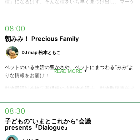
種」になるはず。そんな種をいち早く見つけ出し、マーケ
Z世代のメディアコミュニティ『
Steenz
』
ットのトレンドをつかむ「PR情報番組」です。
『Steenz』内『CLUB CEO』ページ →
https://steenz.jp/search/?keyword=CLUB+CEO
08:00
朝みみ！ Precious Family
DJ mapi松本ともこ
ペットのいる生活の豊かさや、ペットにまつわる“みみ”よ
READ MORE
りな情報をお届け！
動物愛護社会検定基礎級や小動物介護士、動物取扱責任者
(保管/ペットシッター)の資格を活かし、Webサイト
【DOG BLESS YOU】にてペットライフにまつわる様々な
08:30
情報を発信しているラジオパーソナリティ、DJ mapi松本
子どもの“いまとこれから”会議
ともこが、リスナーやゲストとともにペットと暮らすこと
presents『Dialogue』
の楽しさ、豊かさを共感しあったり、週末にペットと一緒
に行けるスポットの情報をお届けするほか、ペットと暮ら