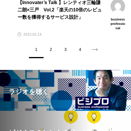
【Innovater’s Talk 】レンティオ三輪謙
二朗×三戸 Vol.2「楽天の10倍のレビュ
ー数を獲得するサービス設計」
business
professio
nal
2022.02.14
1
2
3
4
ラジオを聴く