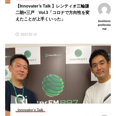
【Innovater’s Talk 】レンティオ三輪謙
二朗×三戸 Vol.3「コロナで方向性を変
えたことが上手くいった」
business
professio
nal
2022.02.14
Innovator's Talk