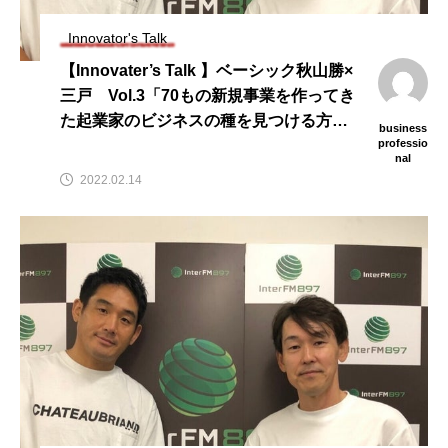
Innovator's Talk
【Innovater’s Talk 】ベーシック秋山勝×
三戸 Vol.3「70もの新規事業を作ってき
た起業家のビジネスの種を見つける方
business
法」
professio
nal
2022.02.14