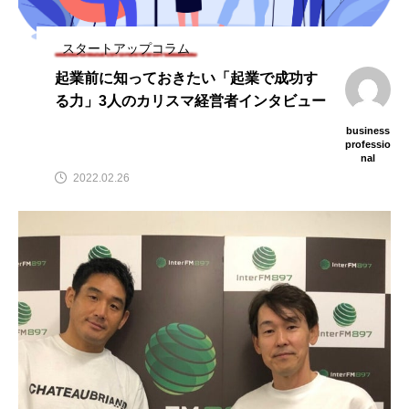
キャピタルゲイン
コト消費
ビジネスフレームワーク
フリーランス
スタートアップコラム
起業前に知っておきたい「起業で成功す
レンタルビジネス
事業承継
会社設立
る力」3人のカリスマ経営者インタビュー
保育事業
個人M&A
個人事業主
副業
business
professio
nal
営業
株式上場
確定申告
税務
2022.02.26
節税
資金繰り
資金調達
起業
起業の失敗図鑑
起業完全ガイド
起業家
転職
音声メディア