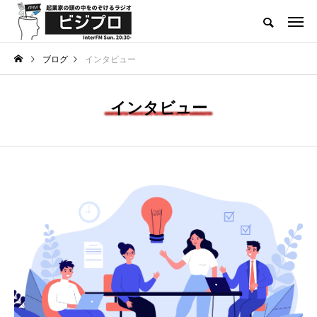
起業家による起業家のためのメディア
ブログ
インタビュー
INNOVATOR’S TALK
スタートアップコラム
インタビュー
Category
TAG LIST
D2C
DX
IPO
M&A
SaaS
SNSマーケティング
インカムゲイン
インタビュ＾
インタビュー
エグジット