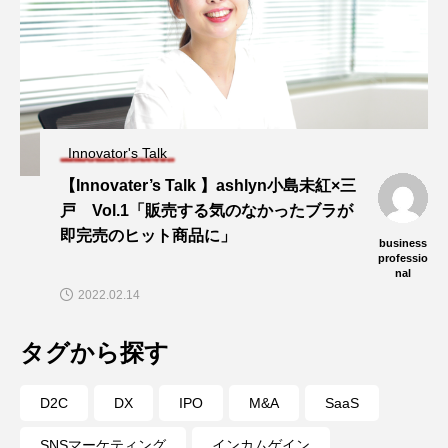
Innovator's Talk
【Innovater’s Talk 】ashlyn小島未紅×三
戸 Vol.1「販売する気のなかったブラが
即完売のヒット商品に」
business
professio
nal
2022.02.14
タグから探す
D2C
DX
IPO
M&A
SaaS
SNSマーケティング
インカムゲイン