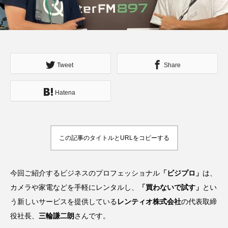
キャピタルゲイン
コト消費
ビジネスフレームワーク
フリーランス
レンタルビジネス
事業承継
会社設立
Tweet
Share
保育事業
個人M&A
個人事業主
副業
営業
株式上場
確定申告
税務
Hatena
節税
資金繰り
資金調達
起業
起業の失敗図鑑
起業完全ガイド
起業家
この記事のタイトルとURLをコピーする
転職
音声メディア
今回ご紹介するビジネスのプロフェッショナル
「ビジプロ」
は、
カメラや家電などを手軽にレンタルし、
「買わないで試す」
とい
う新しいサービスを提供している
レンティオ株式会社
の代表取締
役社長、
三輪謙二朗
さんです。