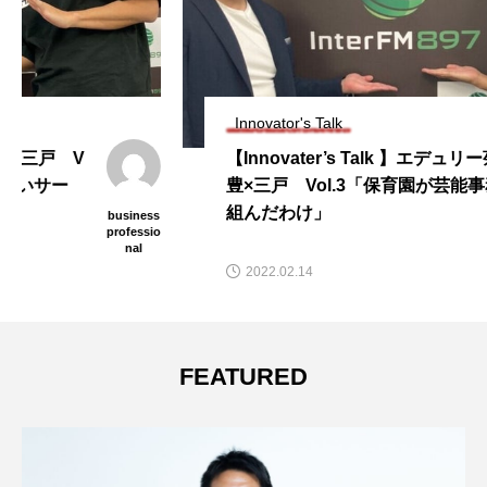
Innovator's Talk
【Innovater’s Talk 】エデュリー菊池翔
豊×三戸 Vol.3「保育園が芸能事務所と
組んだわけ」
business
professio
nal
2022.02.14
FEATURED