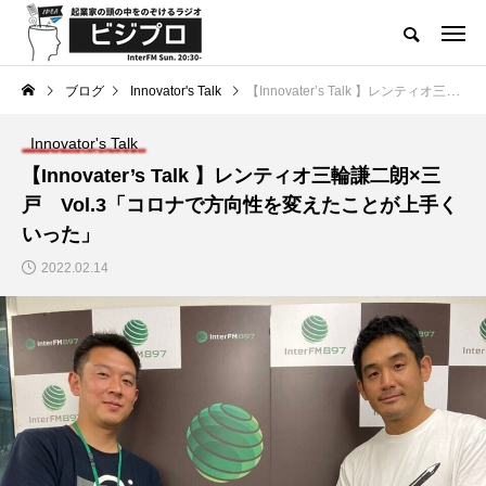
起業家による起業家のためのメディア
ブログ
Innovator's Talk
【Innovater’s Talk 】レンティオ三輪謙二朗×三戸 Vol.3「コロナで方向性を変えたことが上手くいった」
INNOVATOR’S TALK
スタートアップコラム
Innovator's Talk
Category
【Innovater’s Talk 】レンティオ三輪謙二朗×三
戸 Vol.3「コロナで方向性を変えたことが上手く
いった」
2022.02.14
TAG LIST
D2C
DX
IPO
M&A
SaaS
SNSマーケティング
インカムゲイン
インタビュ＾
インタビュー
エグジット