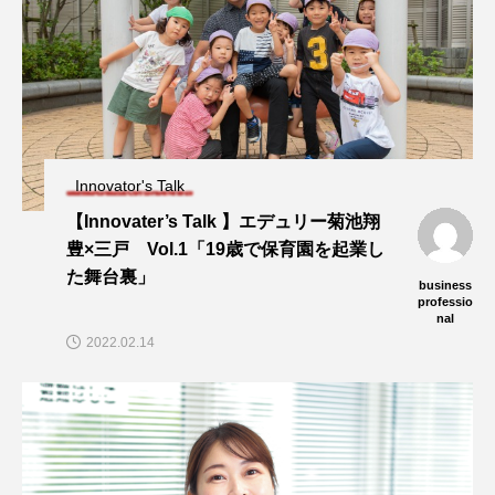
Innovator's Talk
【Innovater’s Talk 】エデュリー菊池翔
豊×三戸 Vol.1「19歳で保育園を起業し
た舞台裏」
business
professio
nal
2022.02.14