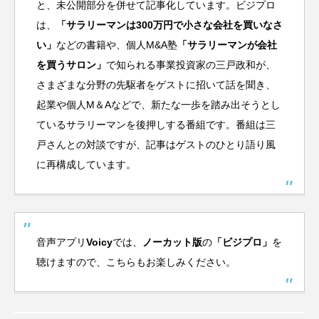
と、未公開部分を併せて記事化しています。ビジプロ
は、
「
サラリーマンは300万円で小さな会社を買いなさ
い
」
などの書籍や、個人M&A塾
「
サラリーマンが会社
を買うサロン
」
で知られる事業投資家の三戸政和が、
さまざまな分野の先駆者をゲストに招いて話を聞き、
起業や個人M＆Aなどで、新たな一歩を踏み出そうとし
ているサラリーマンを後押しする番組です。番組は三
戸さんとの対談ですが、記事はゲストのひとり語り風
に再構成しています。
音声アプリ
Voicy
では、
ノーカット版
の
「ビジプロ」
を
聴けますので、こちらもお楽しみください。