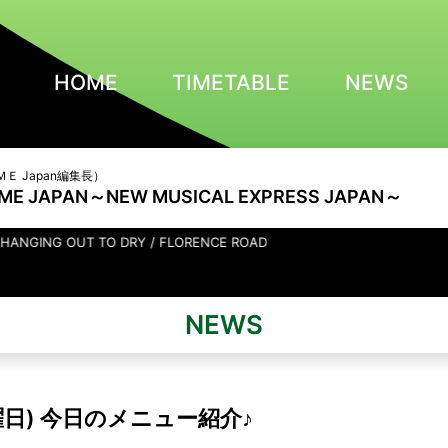
HOME
TIMETABLE
NEWS
Ｅ Japan編集長）
NME JAPAN～NEW MUSICAL EXPRESS JAPAN～
TO DRY / FLORENCE ROAD
NEWS
曜日) 今日のメニュー紹介♪