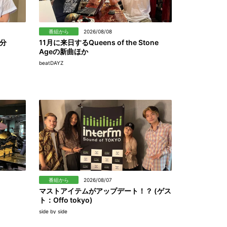
番組から
2026/08/08
分
11月に来日するQueens of the Stone
Ageの新曲ほか
beatDAYZ
番組から
2026/08/07
マストアイテムがアップデート！？ (ゲス
ト：Offo tokyo)
side by side