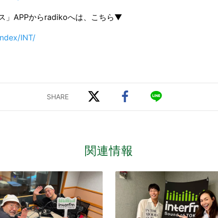
」APPからradikoへは、こちら▼
index/INT/
関連情報