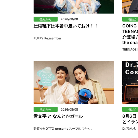
番組から
2026/08/08
番組か
圧縮靴下は本番中履いておけ！！
GOING
TEEN
介登場 /
PUFFY Re:member
the ch
TEENAGE 
番組から
2026/08/08
番組か
青文字 と なんとかガール
8月6
とイラン
野菜をMOTTO presents スープのじかん。
Dr.苫米地 C