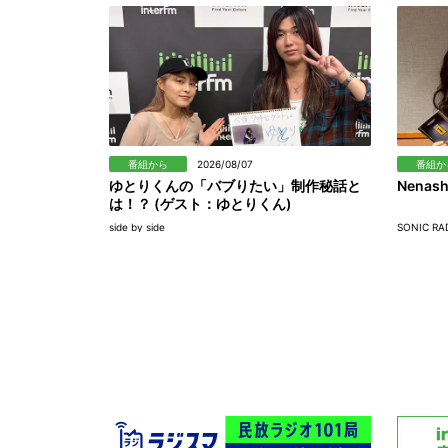
番組から
2026/08/07
番組か
ゆとりくんの「バブりたい」制作秘話と
Nenas
は！？ (ゲスト：ゆとりくん)
side by side
SONIC RA