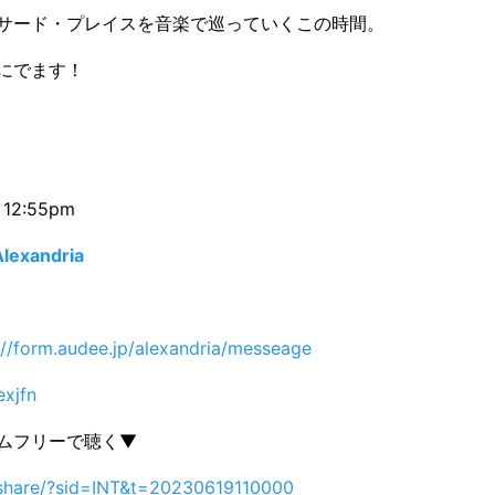
サード・プレイスを音楽で巡っていくこの時間。
にでます！
 12:55pm
Alexandria
://form.audee.jp/alexandria/messeage
exjfn
タイムフリーで聴く▼
p/share/?sid=INT&t=20230619110000