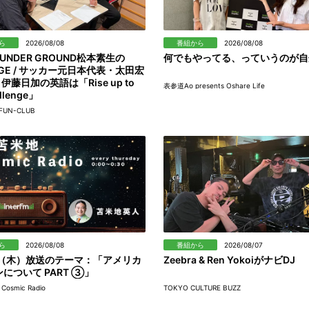
ら
2026/08/08
番組から
2026/08/08
 UNDER GROUND松本素生の
何でもやってる、っていうのが自
AGE / サッカー元日本代表・太田宏
 伊藤日加の英語は「Rise up to
表参道Ao presents Oshare Life
allenge」
FUN-CLUB
ら
2026/08/08
番組から
2026/08/07
日（木）放送のテーマ：「アメリカ
Zeebra & Ren YokoiがナビDJ
について PART ③」
osmic Radio
TOKYO CULTURE BUZZ