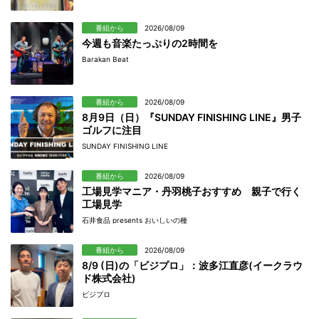
番組から
2026/08/09
今週も音楽たっぷりの2時間を
Barakan Beat
番組から
2026/08/09
8月9日（日）『SUNDAY FINISHING LINE』男子
ゴルフに注目
SUNDAY FINISHING LINE
番組から
2026/08/09
工場見学マニア・丹羽桃子おすすめ 親子で行く
工場見学
石井食品 presents おいしいの種
番組から
2026/08/09
8/9 (日)の「ビジプロ」：波多江直彦(イークラウ
ド株式会社)
ビジプロ