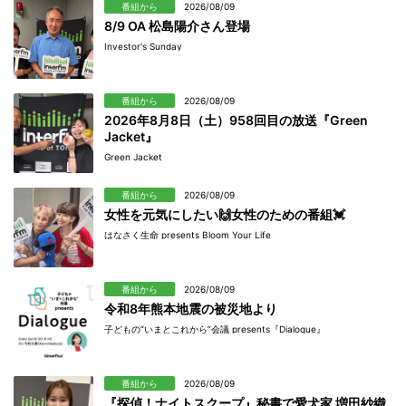
番組から
2026/08/09
8/9 OA 松島陽介さん登場
Investor's Sunday
番組から
2026/08/09
2026年8月8日（土）958回目の放送『Green
Jacket』
Green Jacket
番組から
2026/08/09
女性を元気にしたい🙌女性のための番組💓
はなさく生命 presents Bloom Your Life
番組から
2026/08/09
令和8年熊本地震の被災地より
子どもの“いまとこれから”会議 presents『Dialogue』
番組から
2026/08/09
『探偵！ナイトスクープ』秘書で愛犬家 増田紗織