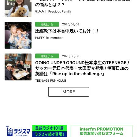
の悩みとは？？
朝みみ！ Precious Family
番組から
2026/08/08
圧縮靴下は本番中履いておけ！！
PUFFY Re:member
番組から
2026/08/08
GOING UNDER GROUND松本素生のTEENAGE /
サッカー元日本代表・太田宏介登場 / 伊藤日加の
英語は「Rise up to the challenge」
TEENAGE FUN-CLUB
MORE