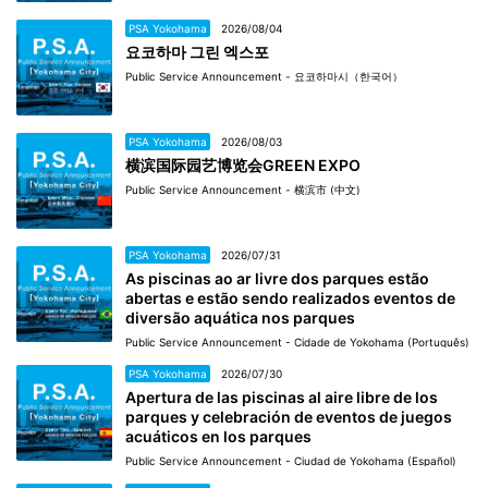
PSA Yokohama
2026/08/04
요코하마 그린 엑스포
Public Service Announcement - 요코하마시（한국어）
PSA Yokohama
2026/08/03
横滨国际园艺博览会GREEN EXPO
Public Service Announcement - 横滨市 (中文)
PSA Yokohama
2026/07/31
As piscinas ao ar livre dos parques estão
abertas e estão sendo realizados eventos de
diversão aquática nos parques
Public Service Announcement - Cidade de Yokohama (Português)
PSA Yokohama
2026/07/30
Apertura de las piscinas al aire libre de los
parques y celebración de eventos de juegos
acuáticos en los parques
Public Service Announcement - Ciudad de Yokohama (Español)