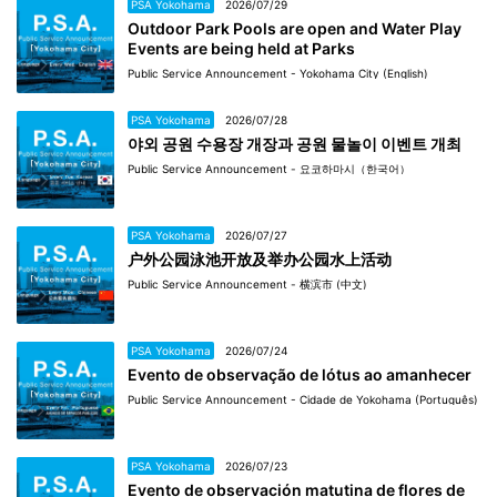
PSA Yokohama
2026/07/29
Outdoor Park Pools are open and Water Play
Events are being held at Parks
Public Service Announcement - Yokohama City (English)
PSA Yokohama
2026/07/28
야외 공원 수용장 개장과 공원 물놀이 이벤트 개최
Public Service Announcement - 요코하마시（한국어）
PSA Yokohama
2026/07/27
户外公园泳池开放及举办公园水上活动
Public Service Announcement - 横滨市 (中文)
PSA Yokohama
2026/07/24
Evento de observação de lótus ao amanhecer
Public Service Announcement - Cidade de Yokohama (Português)
PSA Yokohama
2026/07/23
Evento de observación matutina de flores de