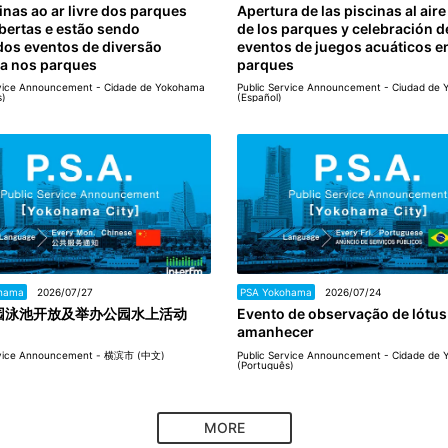
inas ao ar livre dos parques
Apertura de las piscinas al aire
bertas e estão sendo
de los parques y celebración d
dos eventos de diversão
eventos de juegos acuáticos en
ca nos parques
parques
rvice Announcement - Cidade de Yokohama
Public Service Announcement - Ciudad de
s)
(Español)
hama
2026/07/27
PSA Yokohama
2026/07/24
园泳池开放及举办公园水上活动
Evento de observação de lótus
amanhecer
ervice Announcement - 横滨市 (中文)
Public Service Announcement - Cidade de
(Português)
MORE