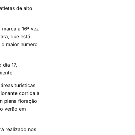
tletas de alto
o marca a 16ª vez
ara, que está
 o maior número
 dia 17,
mente.
áreas turísticas
ionante corrida à
m plena floração
do verão em
rá realizado nos