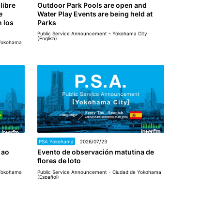
 libre
Outdoor Park Pools are open and
e
Water Play Events are being held at
 los
Parks
Public Service Announcement - Yokohama City
(English)
 Yokohama
PSA Yokohama
2026/07/23
 ao
Evento de observación matutina de
flores de loto
 Yokohama
Public Service Announcement - Ciudad de Yokohama
(Español)