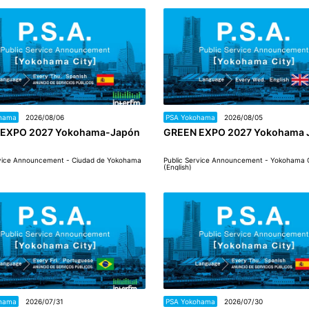
hama
2026/08/06
PSA Yokohama
2026/08/05
EXPO 2027 Yokohama-Japón
GREEN EXPO 2027 Yokohama 
rvice Announcement - Ciudad de Yokohama
Public Service Announcement - Yokohama 
(English)
hama
2026/07/31
PSA Yokohama
2026/07/30