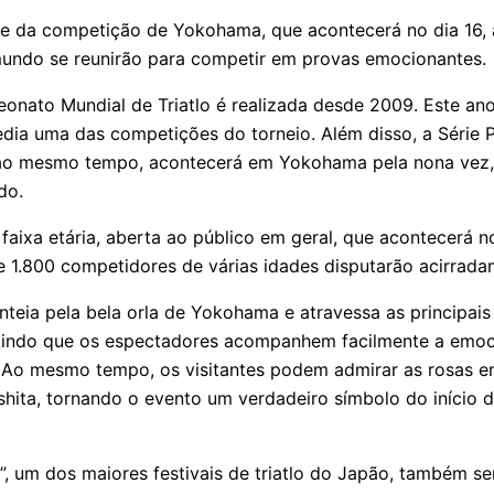
ite da competição de Yokohama, que acontecerá no dia 16, a
mundo se reunirão para competir em provas emocionantes.
onato Mundial de Triatlo é realizada desde 2009. Este an
ia uma das competições do torneio. Além disso, a Série P
 ao mesmo tempo, acontecerá em Yokohama pela nona vez,
do.
faixa etária, aberta ao público em geral, que acontecerá no
1.800 competidores de várias idades disputarão acirrada
teia pela bela orla de Yokohama e atravessa as principais 
tindo que os espectadores acompanhem facilmente a emoc
. Ao mesmo tempo, os visitantes podem admirar as rosas e
ita, tornando o evento um verdadeiro símbolo do início 
, um dos maiores festivais de triatlo do Japão, também se