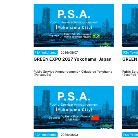
PSA Yokohama
2026/08/07
PSA Yoko
GREEN EXPO 2027 Yokohama, Japan
GREEN 
Public Service Announcement - Cidade de Yokohama
Public Se
(Português)
(Español)
PSA Yokohama
2026/08/03
PSA Yoko