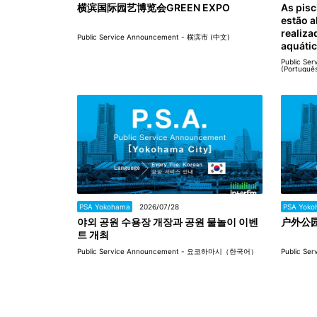
横滨国际园艺博览会GREEN EXPO
As pisc
estão a
realiza
Public Service Announcement - 横滨市 (中文)
aquáti
Public Se
(Portuguê
PSA Yokohama
2026/07/28
PSA Yoko
야외 공원 수용장 개장과 공원 물놀이 이벤
户外公
트 개최
Public Service Announcement - 요코하마시（한국어）
Public S