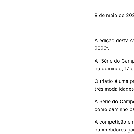
8 de maio de 20
A edição desta s
2026”.
A “Série do Camp
no domingo, 17 d
O triatlo é uma 
três modalidades:
A Série do Campeo
como caminho pa
A competição em 
competidores gan