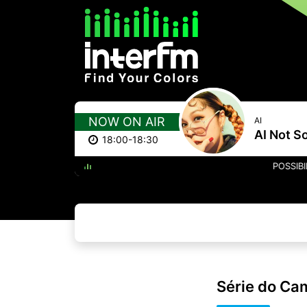
NOW ON AIR
AI
AI Not S
18:00-18:30
POSSIBILITIES FEAT
Série do Ca