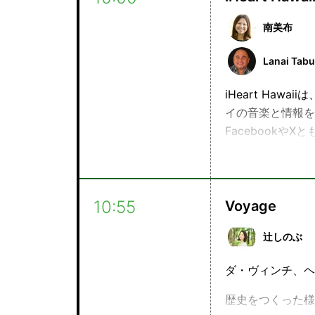
南美布
Lanai Tabu
iHeart Ha
イの音楽と情報を
Facebook
せてチェックして
10:55
Voyage
辻しのぶ
ダ・ヴィンチ、ヘ
歴史をつくった様