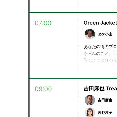
07:00
Green Jacke
タケ小山
あなたの街のプロゴ
ちろんのこと、土
取るように分かり
さらにタッド尾身 1
ボ、ゴルフライフ
の俺に言わせろ！
09:00
吉田麻也 Treasu
吉田麻也
宮野淳子