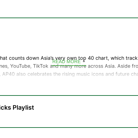
せない、その生きざまを言葉で旅する4分の物語「Voyage」
なたの心に、好奇心という名の水分補給。今日のあなたへinte
#voyage897
hat counts down Asia’s very own top 40 chart, which track
READ MORE
unes, YouTube, TikTok and many more across Asia. Aside fr
/ 9:55 / 10:28
s, AP40 also celebrates the rising music icons and future ch
7 / 18:27
t’s your weekly guide to Asia’s biggest hits, brought to you 
55 / 17:40
ed in Taipei, Taiwan.
:55
40チャートをカウントダウンするラジオ番組。Spotify、iTune
cks Playlist
、アジア各地のストリーミングデータを追跡します。AP40では、
気急上昇中の音楽アイコンや将来のチャート上位アーティスト
湾の台北を拠点とする音楽愛好家チームがお届けする、アジア
。