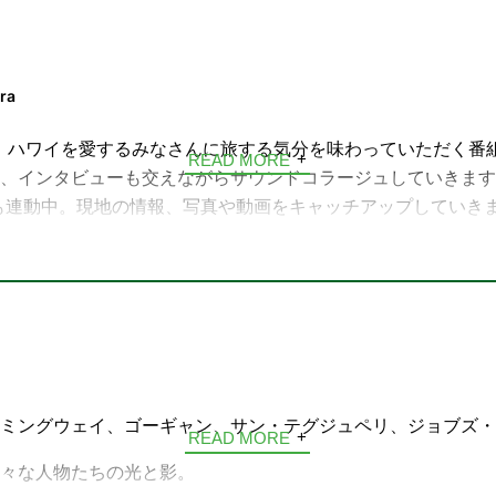
ra
waiiは、ハワイを愛するみなさんに旅する気分を味わっていただく
READ MORE
、インタビューも交えながらサウンドコラージュしていきます
やXとも連動中。現地の情報、写真や動画をキャッチアップしていき
くださいね！
ミングウェイ、ゴーギャン、サン・テグジュペリ、ジョブズ・
READ MORE
々な人物たちの光と影。