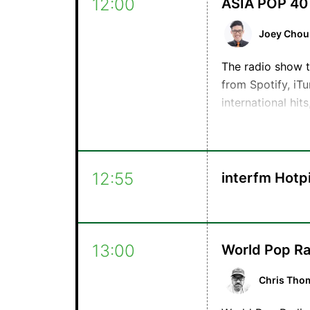
12:00
ASIA POP 40
Joey Chou
The radio show t
from Spotify, iT
international hit
this continent. I
music lovers bas
アジア独自のトップ
12:55
interfm Hotpi
TikTokなど
ほか、アジアで人
す。この番組は台
の週刊ガイドです
13:00
World Pop Ra
Chris Tho