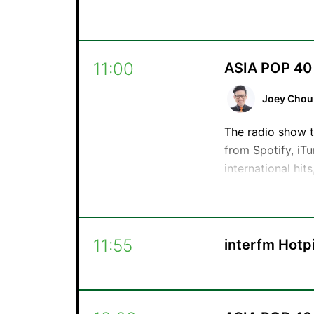
そして今なお色あ
少し乾きかけたあ
り物です。
11:00
ASIA POP 40
ハッシュタグ →
Joey Chou
---
The radio show t
■放送時間
from Spotify, iT
月曜日〜金曜日 6:52 
international hit
月曜日～木曜日 17:2
this continent. I
土曜日 10:55 / 13:
music lovers bas
日曜日 10:55 / 15
アジア独自のトップ
11:55
interfm Hotpi
構成：飯村聖美
TikTokなど
ほか、アジアで人
す。この番組は台
の週刊ガイドです