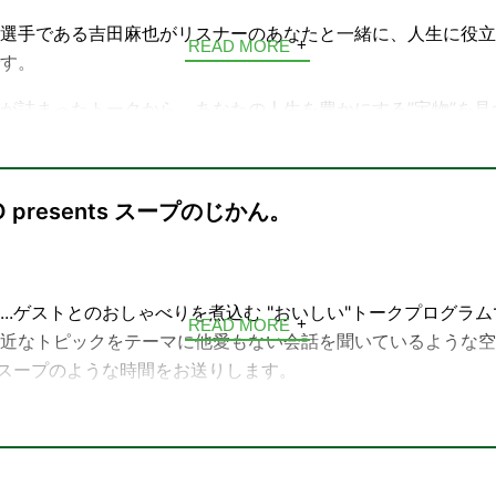
選手である吉田麻也がリスナーのあなたと一緒に、人生に役立つ
READ MORE
す。
が詰まったトークから、あなたの人生を豊かにする”宝物”を見
会長を務め、海外を渡り歩いた経験から、キャリアや人生につ
 presents スープのじかん。
プロ、宮野淳子さんとゼロからマーケティングを学ぶコーナー
有料級の情報をお聴きのがしなく！！
...ゲストとのおしゃべりを煮込む "おいしい"トークプログラ
READ MORE
近なトピックをテーマに他愛もない会話を聞いているような空
セージフォームへどうぞ
..スープのような時間をお送りします。
ee.jp/treasure/message
シェの野菜スープ「野菜をMOTTO」のプレゼントも。
soup@interfm.jp
i
スープのじかん