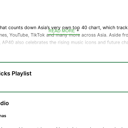
hat counts down Asia’s very own top 40 chart, which track
READ MORE
unes, YouTube, TikTok and many more across Asia. Aside fr
s, AP40 also celebrates the rising music icons and future ch
t’s your weekly guide to Asia’s biggest hits, brought to you 
ed in Taipei, Taiwan.
40チャートをカウントダウンするラジオ番組。Spotify、iTune
cks Playlist
、アジア各地のストリーミングデータを追跡します。AP40では、
気急上昇中の音楽アイコンや将来のチャート上位アーティスト
湾の台北を拠点とする音楽愛好家チームがお届けする、アジア
。
dio
mas