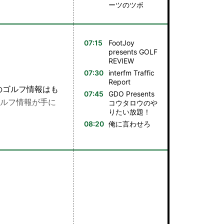
ーツのツボ
07:15
FootJoy
presents GOLF
REVIEW
07:30
interfm Traffic
Report
本のゴルフ情報はも
07:45
GDO Presents
ルフ情報が手に
コウタロウのや
りたい放題！
08:20
俺に⾔わせろ
ールド、スポーツのツ
放題、タケ小山