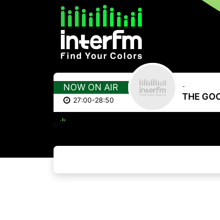
NOW ON AIR
-
THE GO
27:00-28:50
THE