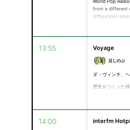
World Pop Radio 
from a different
differences amon
music.
---
13:55
Voyage
Learn more abou
following the s
辻しのぶ
ダ・ヴィンチ、ヘ
歴史をつくった様
そして今なお色あ
少し乾きかけたあ
り物です。
14:00
interfm Hotpi