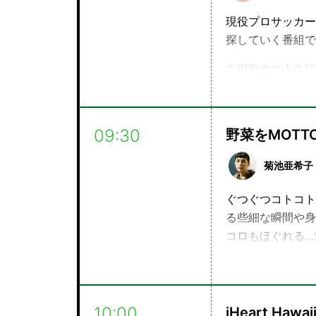
現役プロサッカー
探していく番組で
吉田麻也の人生観
サッカー協会選手
もズバッと回答！
09:30
野菜をMOTTO
マーケティングの
す。
菊池亜希子
一流のプロが語る
ぐつぐつコトコト
る些細な瞬間や身
お便りは下記メッ
コロもほぐれる.
https://form.aud
株式会社モンマル
メールアドレス：
10:00
iHeart Hawai
ハッシュタグ：
#