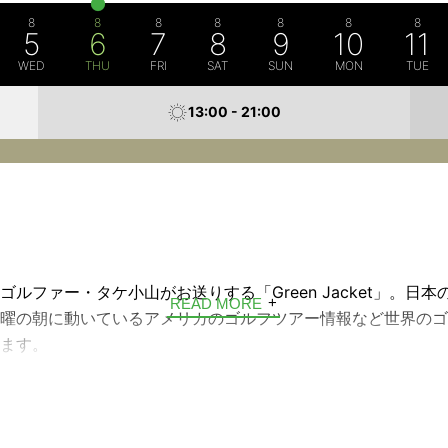
8
8
8
8
8
8
8
5
6
7
8
9
10
11
WED
THU
FRI
SAT
SUN
MON
TUE
13:00 - 21:00
t
ルファー・タケ小山がお送りする「Green Jacket」。日
READ MORE
曜の朝に動いているアメリカのゴルフツアー情報など世界のゴ
ます。
minute Golf English、先週のチャンピオン、ルールザワ
向上委員会ガレージで語る趣味の時間、コウタロウのやりたい
など、魅力的なコーナー満載です。