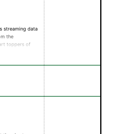
s streaming data
om the
art toppers of
by a team of
s、YouTube、
国際的なヒット曲の
も取り上げま
のビッグヒット