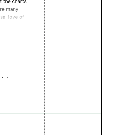
t the charts
 are many
sal love of
.net
or by
・・
。
rfmから言葉の贈