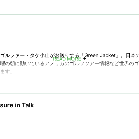
t
ルファー・タケ小山がお送りする「Green Jacket」。日
READ MORE
曜の朝に動いているアメリカのゴルフツアー情報など世界のゴ
ます。
minute Golf English、先週のチャンピオン、ルールザワ
向上委員会ガレージで語る趣味の時間、コウタロウのやりたい
など、魅力的なコーナー満載です。
re in Talk