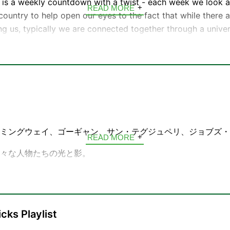
is a weekly countdown with a twist - each week we look a
READ MORE
 country to help open our eyes to the fact that while there
g us, typically we are connected together through a univer
t the program and the music at
https://www.worldpopradio
how on
Twitter
and
Instagram
.
ミングウェイ、ゴーギャン、サン・テグジュペリ、ジョブズ・
READ MORE
々な人物たちの光と影。
せない、その生きざまを言葉で旅する4分の物語「Voyage」
なたの心に、好奇心という名の水分補給。今日のあなたへinte
cks Playlist