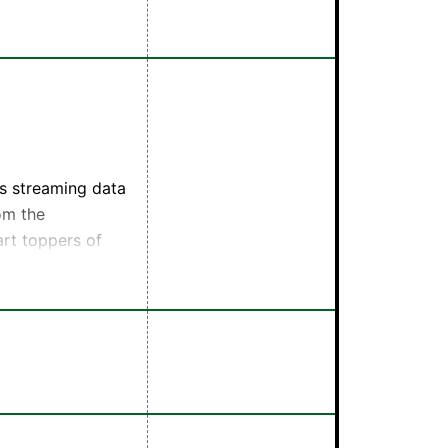
。
rfmから言葉の贈
s streaming data
om the
art toppers of
by a team of
s、YouTube、
国際的なヒット曲の
も取り上げま
のビッグヒット