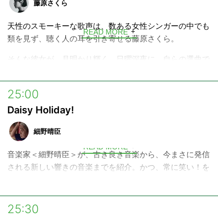
藤原さくら
これから日本で、アーティストとして歩み始めるYuraの今
天性のスモーキーな歌声は、数ある女性シンガーの中でも
を、ぜひあたたかく見守ってください♪
READ MORE
類を見ず、聴く人の耳を引き寄せる藤原さくら。
そんな彼女が、月明かり輝く、日曜深夜に、自らの選曲で
お送りする音楽プログラム。
自分の音楽ルーツを語ったり、最近のお気に入り曲をかけ
25:00
たり、さらにはスタジオ・ライブもお届けします。
Daisy Holiday!
週の終わりで始まりの日曜深夜。少し夜更かしして、心地
細野晴臣
よい音楽と、ほっと安らぐ時間をお楽しみください。
READ MORE
音楽家＜細野晴臣＞が、古き良き音楽から、今まさに発信
される新しい響きの音楽までを紹介。かつ、常に笑い！を
忘れることなく伝える、独自のラジオプログラムです。
25:30