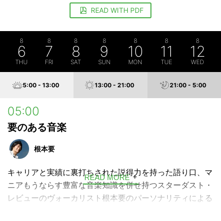
READ WITH PDF
8
8
8
8
8
8
8
6
7
8
9
10
11
12
THU
FRI
SAT
SUN
MON
TUE
WED
5:00 - 13:00
13:00 - 21:00
21:00 - 5:00
05:00
要のある音楽
根本要
キャリアと実績に裏打ちされた説得力を持った語り口、マ
READ MORE
ニアもうならす豊富な音楽知識を併せ持つスターダスト・
レビューのヴォーカリスト根本要のパーソナリティによる
誰もが楽しめる音楽教養番組。