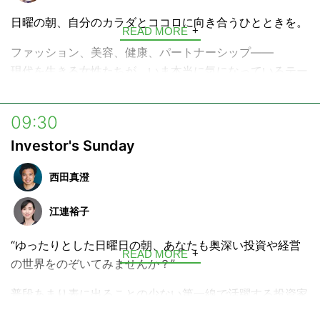
日曜の朝、自分のカラダとココロに向き合うひとときを。
READ MORE
ファッション、美容、健康、パートナーシップ――
現代を生きる女性たちが、いま本当に気になっているテー
マを、ひと月かけて深く深く見つめていくトークプログラ
ム。
09:30
さまざまなライフステージを経験してきた梅宮アンナの視
Investor's Sunday
点とリアルな体験談を通して、毎日を健やかに、前向きに
生きるきっかけをお届けします。
西田真澄
江連裕子
“ゆったりとした日曜日の朝、あなたも奥深い投資や経営
READ MORE
の世界をのぞいてみませんか？”
普段あまり表に出ることの少ない第一線で活躍する投資家
や経営者をゲストにお呼びして、投資にまつわる専門的な