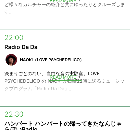
READ MORE
ど様々なカルチャーの紹介と共にゆったりとクルーズしま
す。
お相手は、音楽評論家、関谷元子。日曜日の夜、新しい音
楽・土地との出会いをゆったりとお楽しみ下さい。
22:00
Radio Da Da
NAOKI（LOVE PSYCHEDELICO）
決まりごとのない、自由な音の実験室。LOVE
READ MORE
PSYCHEDELICO の NAOKI が日曜22時に送るミュージッ
クプログラム「Radio Da Da」。
NAOKI のルーツともいえる50’s〜70’s の洋楽を軸に、年
代やジャンルを横断しながら、心動かす『音楽』を独自の
22:30
視点で読み解きます。
ハンバート ハンバートの帰ってきたなんじゃ
日曜の夜、ちょっとした音楽の冒険を。
らほいRadio