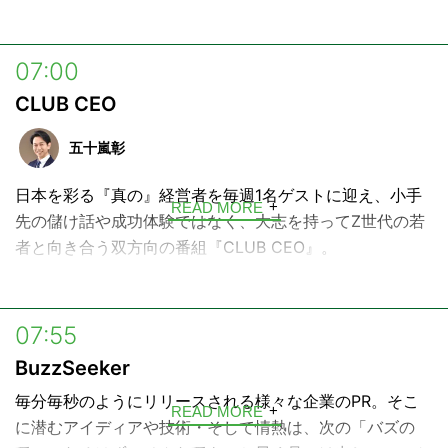
ゲストの方々の頭の中を覗き見しながら、これからの日本
の未来をどうやって切り拓いていくか、そのヒントをリス
07:00
ナーの皆さんと一緒に見つけていきます。
CLUB CEO
五十嵐彰
日本を彩る『真の』経営者を毎週1名ゲストに迎え、小手
READ MORE
先の儲け話や成功体験ではなく、大志を持ってZ世代の若
者と向き合う双方向の番組『CLUB CEO』。
未来の社会事業家に思いを託す一方、Z世代から経営者が
今と未来を学んでいきます。
07:55
ナビゲーターはラジオ局から大手広告会社を経て日本最大
BuzzSeeker
級の動画広告プラットフォーム『CMerTV』創業社長の五
毎分毎秒のようにリリースされる様々な企業のPR。そこ
十嵐彰がつとめます。
READ MORE
に潜むアイディアや技術・そして情熱は、次の「バズの