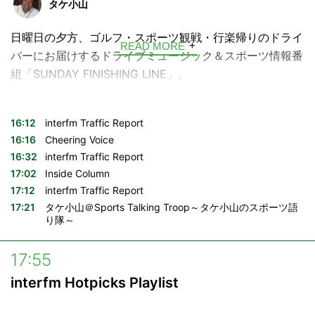
タケ小山
ハッシュタグ →
#voyage897
日曜日の夕方、ゴルフ・スポーツ観戦・行楽帰りのドライ
READ MORE
---
バーにお届けするドライブミュージック＆スポーツ情報番
組「SUNDAY FINISHING LINE」。
■放送時間
月曜日〜金曜日 6:52 / 9:55 / 10:28
DJはinterfmで土曜日朝の大人気番組「Green Jacket」の
月曜日～木曜日 17:27 / 18:27
タケ小山。渋滞にハマってイライラしながらハンドルを握
16:12
interfm Traffic Report
土曜日 10:55 / 13:55 / 17:40
っているアナタに、週末開催のスポーツのビッグゲームの
16:16
Cheering Voice
日曜日 10:55 / 15:55
16:32
interfm Traffic Report
結果や状況を痛快で過激なおしゃべり、車内を快適にする
17:02
Inside Column
ドライブミュージックと共にお届けします。
構成：飯村聖美
17:12
interfm Traffic Report
17:21
タケ小山＠Sports Talking Troop～タケ小山のスポーツ語
り隊～
17:55
interfm Hotpicks Playlist