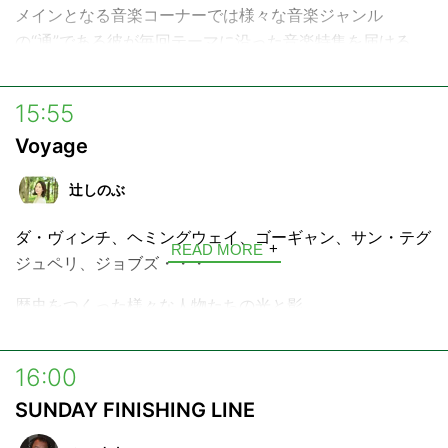
OA 毎月第2日曜13:35-
メインとなる音楽コーナーでは様々な音楽ジャンル
"指先から花、咲う" 日本製ネイルブランド Causette.Joli
の“通”である彼が毎回テーマに沿った音楽特集を届ける。
とともに、いまを輝く人々をゲストに迎え、自分流のライ
また、幅広い交友関係からゲストを招くこともある。
フスタイルを考えていくスペシャルコーナー。
15:55
---
Causette.Joli
Voyage
https://causettejoli.jp/
辻しのぶ
ダ・ヴィンチ、ヘミングウェイ、ゴーギャン、サン・テグ
READ MORE
ジュペリ、ジョブズ・・・
歴史をつくった様々な人物たちの光と影。
そして今なお色あせない、その生きざまを言葉で旅する4
分の物語「Voyage」。
16:00
SUNDAY FINISHING LINE
少し乾きかけたあなたの心に、好奇心という名の水分補
給。今日のあなたへinterfmから言葉の贈り物です。