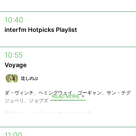
ん」を製作するが。。。
西条のリストラのせいでデビューを逃したミュージシャン
10:40
“絆”のコミュニティの参加方法
との偶然の再会や地域に伝わる歴史ロマンが交錯する「地
interfm Hotpicks Playlist
方創生ファンタジー」。
1.
「“絆”のコミュニティ」のURL
にアクセス。
2. 画面左上「新規登録」ボタンからメールアドレスの登
10:55
録作業を行ってください。
Voyage
3. ご入力いただいたメールアドレス宛てに届いたメール
からユーザー登録用URLにアクセスします。
辻しのぶ
4. 必要事項を入力すると登録完了となります。
ダ・ヴィンチ、ヘミングウェイ、ゴーギャン、サン・テグ
READ MORE
ジュペリ、ジョブズ・・・
歴史をつくった様々な人物たちの光と影。
そして今なお色あせない、その生きざまを言葉で旅する4
分の物語「Voyage」。
11:00