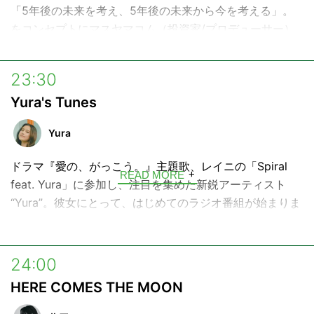
「5年後の未来を考え、5年後の未来から今を考える」。
をコンセプトにマスヤマコム（投資家/プロデューサー）
がお届けする未来イメージ番組。
23:30
Yura's Tunes
Yura
ドラマ『愛の、がっこう。』主題歌、レイニの「Spiral
READ MORE
feat. Yura」に参加し、注目を集めた新鋭アーティスト
“Yura”。彼女にとって、はじめてのラジオ番組が始まりま
す。
インドネシア・バリと日本、ふたつのルーツを持つ彼女の
24:00
目線で、リアルなバリのカルチャーや、日々触れている音
HERE COMES THE MOON
楽・出来事をシェア。番組の最後には、唯一無二の歌声に
よる生歌も披露します。