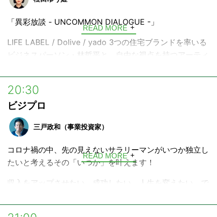
「異彩放談 - UNCOMMON DIALOGUE -」
READ MORE
LIFE LABEL / Dolive / yado 3つの住宅ブランドを率いる
ビジネスパーソン・林哲平と、自由な視点を持つアーティ
スト・松田ゆう姫が「心の解放」をテーマに各業界の最前
線で活躍するゲストを迎え、ゲストの人生を彩ってきたも
20:30
の・こと、成功の裏側にある葛藤、ビジネスの本質に迫る
ビジプロ
対話番組。
三戸政和（事業投資家）
コロナ禍の中、先の見えないサラリーマンがいつか独立し
READ MORE
たいと考えるその「いつか」を叶えます！
収入をアップさせたい、成功したい、人生を変えたい、で
も変えられない。そんな普通の人でも参考になる成功の第
一歩となる考え方や行動の仕方が具体的に聴ける。