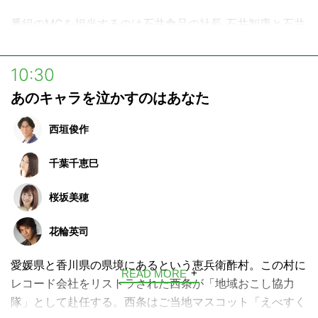
https://www.beach.jp/community/KIZUNA/index
番組のMCを担当するのは石井食品の社長 石井智康と石井
様々な企業・自治体とユーザーの皆さんが集まるオンライ
社長とは地元が一緒の同級生、岩田知佳。
ンコミュニティです。
毎回多彩なゲストをお迎えし、日々の食の楽しさや大切
10:30
“絆”をテーマに交流したり、企業や自治体とのコラボレー
さ、食のこだわり、そして親子で受け継いでいきたい食文
あのキャラを泣かすのはあなた
ションアイデアを募集したりしています。
化についてトーク。耳を傾ければ、あなたの毎日に彩りを
添える“おいしい”の種がきっと見つかるはず！
西垣俊作
千葉千恵巳
桜坂美穂
花輪英司
愛媛県と香川県の県境にあるという恵兵衛酢村。この村に
READ MORE
レコード会社をリストラされた西条が「地域おこし協力
隊」として赴任する。西条はご当地マスコット「えべすく