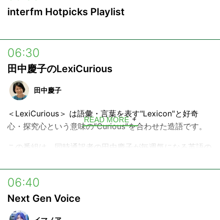
interfm Hotpicks Playlist
06:30
田中慶子のLexiCurious
田中慶子
＜LexiCurious＞ は語彙・言葉を表す"Lexicon"と好奇
READ MORE
心・探究心という意味の”Curious”を合わせた造語です。
この番組は、同時通訳者の田中慶子が毎週気になる英語の
フレーズにフォーカス。
世界を揺るがす政治家、経営者の発言、グローバルで活躍
06:40
するアーティストやスポーツ選手のスピーチ、話題の映画
Next Gen Voice
のセリフや音楽の歌詞、ソーシャルメディアで拡散された
フレーズなどなど、私たちを取り巻くさまざまな英語フレ
イマノア