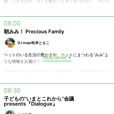
種」になるはず。そんな種をいち早く見つけ出し、マーケ
Z世代のメディアコミュニティ『
Steenz
』
ットのトレンドをつかむ「PR情報番組」です。
『Steenz』内『CLUB CEO』ページ →
https://steenz.jp/search/?keyword=CLUB+CEO
08:00
朝みみ！ Precious Family
DJ mapi松本ともこ
ペットのいる生活の豊かさや、ペットにまつわる“みみ”よ
READ MORE
りな情報をお届け！
動物愛護社会検定基礎級や小動物介護士、動物取扱責任者
(保管/ペットシッター)の資格を活かし、Webサイト
【DOG BLESS YOU】にてペットライフにまつわる様々な
08:30
情報を発信しているラジオパーソナリティ、DJ mapi松本
子どもの“いまとこれから”会議
ともこが、リスナーやゲストとともにペットと暮らすこと
presents『Dialogue』
の楽しさ、豊かさを共感しあったり、週末にペットと一緒
に行けるスポットの情報をお届けするほか、ペットと暮ら