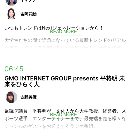
ーズに着目し、その言葉の本質や、実用的な使い方などを
解説していきます。
吉岡花絵
日曜の朝、コーヒーでも飲みながらリラックスしてお聴き
いつもトレンドはNextジェネレーションから！
READ MORE
ください。
大学生たちの間で話題になっている最新トレンドのリアル
な声を、イマノアと吉岡花絵がナビゲート。日曜日の朝
に、音楽、グルメ、スポット、ニューワード…なぜ20代の
間で今これが流行っているのか、次に来るトレンドは何
06:45
か、Z世代の生の声をキャッチして発信する5分間です。
GMO INTERNET GROUP presents 平将明 未
来をひらく人
古野美優
衆議院議員・平将明が、文化人から大学教授、経営者、ス
READ MORE
ポーツ選手、エンターテイナーまで、最先端を走る様々な
ジャンルのゲストをお迎えするラジオ番組。