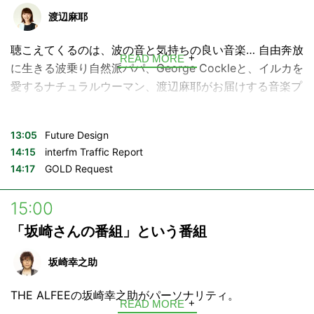
からのメッセージ。George&麻耶と一緒に LAZYな休日を
渡辺麻耶
お楽しみ下さい♪
聴こえてくるのは、波の音と気持ちの良い音楽… 自由奔放
▼Causette.Joli presents Radio Beauté
READ MORE
に生きる波乗り自然派パパ、George Cockleと、イルカを
OA 毎月第2日曜13:35-
愛するナチュラルウーマン、渡辺麻耶がお届けする音楽プ
"指先から花、咲う" 日本製ネイルブランド Causette.Joli
ログラム。
とともに、いまを輝く人々をゲストに迎え、自分流のライ
フスタイルを考えていくスペシャルコーナー。
興味のないことは一瞬で忘れるけれど、大好きな曲の情報
13:05
Future Design
---
は何年 経っても覚えてる…！そんな生きる音楽辞典、
14:15
interfm Traffic Report
Causette.Joli
14:17
GOLD Request
George Cockleが、日曜日のお昼にぴったりなグッドミュ
https://causettejoli.jp/
ージックをセレクト。素敵なミュージシャンや、海にまつ
15:00
わるゲストをお迎えすることも。
「坂崎さんの番組」という番組
大好物は音楽、海、家族、友達、そしてリスナーのあなた
からのメッセージ。George&麻耶と一緒に LAZYな休日を
坂崎幸之助
お楽しみ下さい♪
THE ALFEEの坂崎幸之助がパーソナリティ。
▼Causette.Joli presents Radio Beauté
READ MORE