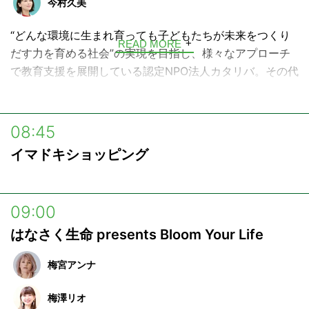
今村久美
していると心配な災害時の備えなど、ペットを取り巻く
様々な情報、話題をお届けしていきます。
“どんな環境に生まれ育っても子どもたちが未来をつくり
READ MORE
だす力を育める社会”の実現を目指し、様々なアプローチ
で教育支援を展開している認定NPO法人カタリバ。その代
表・今村久美が、様々なゲストとともに、どうしたら社会
がもっと優しい方に向かえるようになるか考えていく番組
です。
08:45
イマドキショッピング
09:00
はなさく生命 presents Bloom Your Life
梅宮アンナ
梅澤リオ