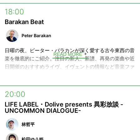
18:00
Barakan Beat
Peter Barakan
日曜の夜、ピーター・バラカンが深く愛する古今東西の音
READ MORE
楽を徹底的にご紹介。注目の新人、新譜、再発の楽曲や近
日開催のおすすめライヴ、イヴェントの情報など音楽ファ
ン必聴の2時間です。
リクエストも随時受け付け中。
20:00
そして時にはゲストをお迎えし、トーク＆スタジオ・ライ
LIFE LABEL・Dolive presents 異彩放談 -
ヴ・セッションもお楽しみいただけます。大好評「名盤片
UNCOMMON DIALOGUE-
面」のコーナーもあります。
林哲平
松田ゆう姫