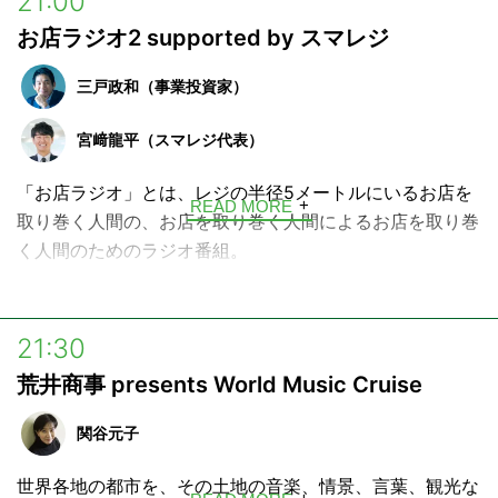
21:00
ベストセラー作家でもある三戸氏が新進気鋭の起業家（ビ
お店ラジオ2 supported by スマレジ
ジネス・プロフェッショナル）を招き、他では聴けない実
践的なビジネスのヒントをお送りします。
三戸政和（事業投資家）
日曜日の夜、明日からのモチベーションが湧いてくるビジ
宮﨑龍平（スマレジ代表）
ネス番組です。
「お店ラジオ」とは、レジの半径5メートルにいるお店を
番組に来られたゲストとのトークをnoteでも発信中!!
READ MORE
取り巻く人間の、お店を取り巻く人間によるお店を取り巻
https://note.com/masakazumito
く人間のためのラジオ番組。
店長さんやオーナーがどんな想いで店づくり、チームづく
り、さては、通りの雰囲気づくりまでをしているか、お店
21:30
に秘められたカルチャーを紹介をするインタビューラジオ
荒井商事 presents World Music Cruise
番組です。
2025年4月より、「お店ラジオ2」としてリニューアルオ
関谷元子
ープン！
世界各地の都市を、その土地の音楽、情景、言葉、観光な