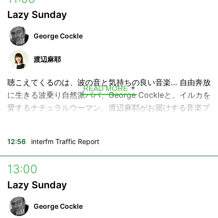
Lazy Sunday
少し乾きかけたあなたの心に、好奇心という名の水分補
給。今日のあなたへinterfmから言葉の贈り物です。
George Cockle
ハッシュタグ →
#voyage897
渡辺麻耶
---
聴こえてくるのは、波の音と気持ちの良い音楽… 自由奔放
READ MORE
■放送時間
に生きる波乗り自然派パパ、George Cockleと、イルカを
月曜日〜金曜日 6:52 / 9:55 / 10:28
愛するナチュラルウーマン、渡辺麻耶がお届けする音楽プ
月曜日～木曜日 17:27 / 18:27
ログラム。
土曜日 10:55 / 13:55 / 17:40
興味のないことは一瞬で忘れるけれど、大好きな曲の情報
日曜日 10:55 / 15:55
12:56
interfm Traffic Report
は何年 経っても覚えてる…！そんな生きる音楽辞典、
構成：飯村聖美
George Cockleが、日曜日のお昼にぴったりなグッドミュ
13:00
ージックをセレクト。素敵なミュージシャンや、海にまつ
Lazy Sunday
わるゲストをお迎えすることも。
George Cockle
大好物は音楽、海、家族、友達、そしてリスナーのあなた