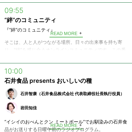
内容から会社経営におけるノウハウ、日本市場の課題、注
09:55
目の経済ニュースまで深堀り！
“絆”のコミュニティ
他では聞けない切れ味鋭い経済トークをお送りします。
『“絆”のコミュニティ』
投資家（アクティビスト）は、投資先の企業と“対話“する
READ MORE
ことにより企業価値（株価）を高める”エンゲージメン
そこは、人と人がつながる場所。日々の出来事を持ち寄
ト“を行います。
り、“絆”を感じ合うオンラインコミュニティです。この番
その企業のサービスやノウハウ、雇用など様々なものを守
組は“絆”のコミュニティに実際に寄せられたエピソードを
りながら、同時に日本市場も活性化する、そんな意義深く
基にしたラジオドラマです。今週は、どんな声が聴こえて
10:00
ダイナミックな投資家の世界をご紹介します。
くるでしょうか。そっと耳をすませてみましょう！
石井食品 presents おいしいの種
今の時代を生き抜く経営のヒントも満載です。
あなたの思いが誰かにつながる。ぜひあなたの声もお寄せ
この番組を聴けば、明日から世界の見え方が少し変わるか
ください。“絆”のコミュニティはみなさんのご参加をお待
石井智康（石井食品株式会社 代表取締役社長執行役員）
も知れません。
ちしております。
岩田知佳
＊この番組では企業や株主に関する情報を提供しておりますが、投資その他
---
の行動を勧誘するものではありません
“イシイのおべんとクン ミートボール”でお馴染みの石井食
“絆”のコミュニティ
READ MORE
品がお送りする日曜午前のラジオプログラム。