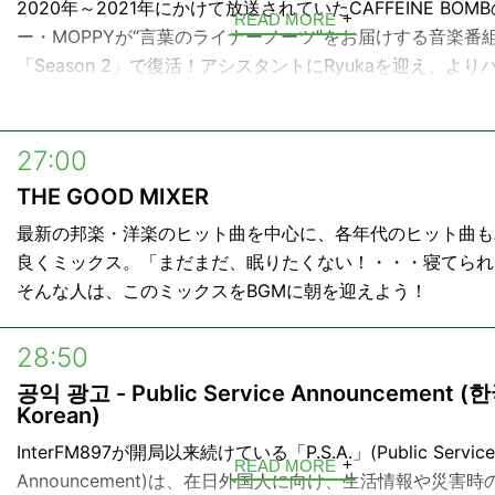
2020年～2021年にかけて放送されていたCAFFEINE BOM
READ MORE
ー・MOPPYが“言葉のライナーノーツ”をお届けする音楽番
「Season 2」で復活！アシスタントにRyukaを迎え、より
プして音楽をお届けします！
27:00
THE GOOD MIXER
最新の邦楽・洋楽のヒット曲を中心に、各年代のヒット曲も
良くミックス。「まだまだ、眠りたくない！・・・寝てられ
そんな人は、このミックスをBGMに朝を迎えよう！
28:50
공익 광고 - Public Service Announcement (
Korean)
InterFM897が開局以来続けている「P.S.A.」(Public Service
READ MORE
Announcement)は、在日外国人に向け、生活情報や災害時