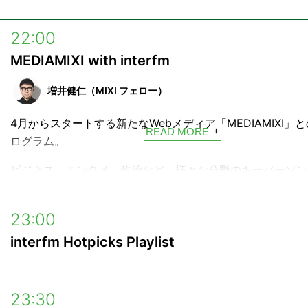
G（Game＝ゲーム）というジャンルテーマも継承しつつ、
楽やアート、海外カルチャーなど幅広く番組で取り上げ、伊
22:00
独自の視点で深堀していきます。
MEDIAMIXI with interfm
そして、毎週スタジオに伊織もえの“今気になる人”をゲスト
して、トークをお届けします。
増井健仁（MIXI フェロー）
4月からスタートする新たなWebメディア「MEDIAMIXI」
READ MORE
ログラム。
ビジネス、エンタメ、政治など、様々な分野のキーパーソン
え、“いま起きていること”と“これからの社会”を多角的に読
す。
23:00
エンタメ、テクノロジーの最新・注目トピックを通して、“今
interfm Hotpicks Playlist
ながら、新たな視点とヒントを届けていきます。
＜WEBニュースメディア「MEDIAMIXI＞
23:30
URL：
https://mediamixi.jp/