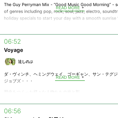
The Guy Perryman Mix - “Good Music Good Morning” - s
READ MORE
of genres including pop, rock, soul, jazz, electro, soundt
holiday specials to start your day with a smooth sunrise
Stop Flight”.
Guy has interviewed rock royalty including Paul McCartn
for royalty including Prince William, was the world’s first
06:52
to DJ live on board airline flights between Tokyo and L
Voyage
in 2017 was appointed MBE by Queen Elizabeth II. Welc
board.
辻しのぶ
Guy Perrymanがお届けするモーニングミュージックミッ
ダ・ヴィンチ、ヘミングウェイ、ゴーギャン、サン・テグジ
プ、ロック、ソウル、ジャズ、エレクトロ、サウンドトラッ
READ MORE
ジョブズ・・・
あらゆる音楽ジャンルを網羅したノンストップの選曲で、心
ンライズフライトを始めましょう。
歴史をつくった様々な人物たちの光と影。
DJのGuyはこれまでにポール・マッカートニーへのインタ
そして今なお色あせない、その生きざまを言葉で旅する4分
ウィリアム王子来日時のDJ、世界で初めて東京-ロンドン間
「Voyage」。
06:56
内でライブDJを成功させるなどし、2017年に英国王室エリ