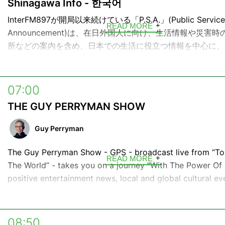
王より大英帝国勲章を授与されました。
Shinagawa Info - 한국어
少し乾きかけたあなたの心に、好奇心という名の水分補給。
なたへinterfmから言葉の贈り物です。
InterFM897が開局以来続けている「P.S.A.」(Public Service
READ MORE
Announcement)は、在日外国人に向け、生活情報や災害時
ハッシュタグ →
#voyage897
所などの案内を含め、日本での生活に役立つ情報を中心に、
お届けしています。
---
都内で最初に外国人向けに放送を開始したのが品川区です。
■放送時間
07:00
月曜日〜金曜日 6:52 / 9:55 / 10:28
[言語 - Languages]
THE GUY PERRYMAN SHOW
月曜日～木曜日 17:27 / 18:27
土曜日 10:55 / 13:55 / 17:40
Mon. - Chinese
Guy Perryman
日曜日 10:55 / 15:55
Tue. - Korean
The Guy Perryman Show - GPS - broadcast live from “T
構成：飯村聖美
READ MORE
Wed. - Tagalog
The World” - takes you on a journey “With The Power Of 
positive entertainment news, local and global cultural ev
Thu. & Fri. - English
information, inspiring interviews and a curated mix of n
legacy international music.
[放送時間 - Schedule]
Guy has interviewed rock royalty including Paul McCartn
08:50