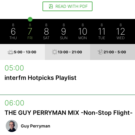
READ WITH PDF
8
8
8
8
8
8
8
6
7
8
9
10
11
12
THU
FRI
SAT
SUN
MON
TUE
WED
5:00 - 13:00
13:00 - 21:00
21:00 - 5:00
05:00
interfm Hotpicks Playlist
06:00
THE GUY PERRYMAN MIX -Non-Stop Flight-
Guy Perryman