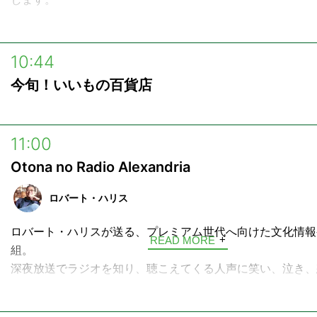
■放送時間
月曜日〜金曜日 6:52 / 9:55 / 10:28
ご紹介するのは「今、最も面白いもの」や「誰かに話したく
月曜日～木曜日 17:27 / 18:27
な体験」。 忙しい毎日の合間に、わずか10分で新しいワク
10:44
土曜日 10:55 / 13:55 / 17:40
会えるひとときを。 さあ、ここから新しいエンタメの旅へ
日曜日 10:55 / 15:55
今旬！いいもの百貨店
みませんか？
構成：飯村聖美
ちょっとした刺激と彩りを！ここで見つけたワクワクをきっ
に“あの場所”へ。
11:00
＜番組DJからのメッセージ＞
Otona no Radio Alexandria
「アラン・Jです。音楽や舞台、アートなどのエンターテイ
が大好きで、気になるものがあれば実際に足を運んで体験す
ロバート・ハリス
しみのひとつです。この番組では、そんな僕自身がワクワク
ロバート・ハリスが送る、プレミアム世代へ向けた文化情報
いや発見をリスナーの皆さんと共有していきたいと思ってい
READ MORE
組。
の10分が、皆さんの次の“観に行きたい”につながれば嬉しい
深夜放送でラジオを知り、聴こえてくる人声に笑い、泣き、
す。“Keep on Lovin”」
レミアム世代。
聴こえてきた音楽から“新しいライフスタイル”も知りました