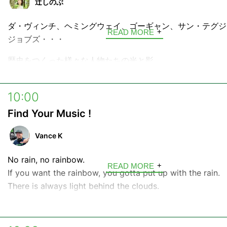
辻しのぶ
ハワイに伝わることわざ「No Rain, No Rainbow」のよ
ダ・ヴィンチ、ヘミングウェイ、ゴーギャン、サン・テグジ
生活の中で、ふと気分が晴れ渡るような音楽との出会いをお
READ MORE
ジョブズ・・・
たらと思っています。
歴史をつくった様々な人物たちの光と影。
interfm開局当時の90年代のヒットポップスを中心に、時
愛される新旧の名曲たちを散りばめてお送りする極上のミュ
そして今なお色あせない、その生きざまを言葉で旅する4分
ストリーム！Vance Kのナビゲートでお楽しみください。
「Voyage」。
10:00
Find Your Music !
少し乾きかけたあなたの心に、好奇心という名の水分補給。
なたへinterfmから言葉の贈り物です。
Vance K
ハッシュタグ →
#voyage897
No rain, no rainbow.
READ MORE
---
If you want the rainbow, you gotta put up with the rain.
There is always light behind the clouds.
■放送時間
Don't forget. If you're looking down, you'll never find a 
月曜日〜金曜日 6:52 / 9:55 / 10:28
月曜日～木曜日 17:27 / 18:27
雨が降らなければ、虹を見ることはできない。