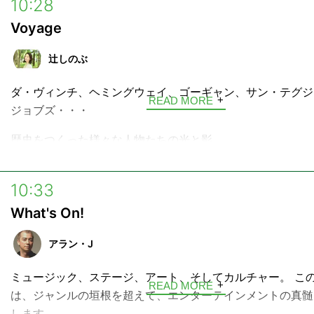
10:28
土曜日 10:55 / 13:55 / 17:40
だから、ちょっとの雨は我慢しなくちゃ。
日曜日 10:55 / 15:55
Voyage
雲の向こうはいつも青空。
うつむいていたら、虹を見ることはできないから。
構成：飯村聖美
辻しのぶ
ハワイに伝わることわざ「No Rain, No Rainbow」のよ
ダ・ヴィンチ、ヘミングウェイ、ゴーギャン、サン・テグジ
生活の中で、ふと気分が晴れ渡るような音楽との出会いをお
READ MORE
ジョブズ・・・
たらと思っています。
歴史をつくった様々な人物たちの光と影。
interfm開局当時の90年代のヒットポップスを中心に、時
愛される新旧の名曲たちを散りばめてお送りする極上のミュ
そして今なお色あせない、その生きざまを言葉で旅する4分
ストリーム！Vance Kのナビゲートでお楽しみください。
「Voyage」。
10:33
What's On!
少し乾きかけたあなたの心に、好奇心という名の水分補給。
なたへinterfmから言葉の贈り物です。
アラン・J
ハッシュタグ →
#voyage897
ミュージック、ステージ、アート、そしてカルチャー。 こ
READ MORE
---
は、ジャンルの垣根を超えて、エンターテインメントの真髄
します。