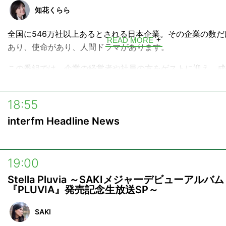
日曜日 10:55 / 15:55
知花くらら
構成：飯村聖美
全国に546万社以上あるとされる日本企業。その企業の数だ
READ MORE
あり、使命があり、人間ドラマがあります。
この番組では、企業の経営者や社員の方をゲストに迎え、成
業のDNAを解明していきます。
創業ストーリーやターニングポイント、時を経ても変わらな
18:55
ーなど、そこにはどのような想いが込められているのでしょ
interfm Headline News
また、音楽に精通した方に、ゲストのお話からイメージする
曲いただく「A Gene of Music」では、聴く人の心に残る
19:00
子に彩りを添えます。
Stella Pluvia ～SAKIメジャーデビューアルバム
『PLUVIA』発売記念生放送SP～
SAKI