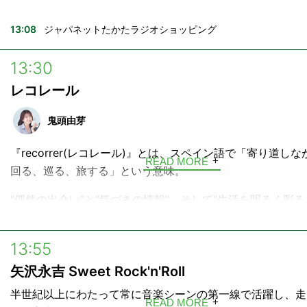
使える、誰かに話したくなる情報を、30分にギュッと凝縮
します。
13:08
ジャパネットたかたラジオショッピング
13:30
レコレール
鬼頭由芽
『recorrer(レコレール)』とは、スペイン語で「寄り道し
READ MORE
回る、巡る、旅する」という意味。
“偶然の出会い”と“気づきの情報”、そして“生活を明るく彩
グリーンな音楽”に溢れた2時間半をお届けします。
13:55
矢沢永吉 Sweet Rock'n'Roll
半世紀以上にわたって常に音楽シーンの第一線で活躍し、走
READ MORE