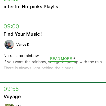
Weekdays - 6:56am
for royalty including Prince William, was the world’s first
interfm Hotpicks Playlist
to DJ live on board airline flights between Tokyo and L
in 2017 was appointed MBE by Queen Elizabeth II. Welc
board.
09:00
THE GUY PERRYMAN SHOW (通称 "GPS") は「Positive P
Find Your Music !
and The Power of Music」をコンセプトに、厳選された
ース、ゲストインタビューなどをお届け。国際都市・TOKY
Vance K
あなたを世界旅行へとお連れします。
DJのGuyはこれまでにポール・マッカートニーへのインタ
No rain, no rainbow.
READ MORE
ウィリアム王子来日時のDJ、世界で初めて東京-ロンドン間
If you want the rainbow, you gotta put up with the rain.
内でライブDJを成功させるなどし、2017年に英国王室エリ
There is always light behind the clouds.
王より大英帝国勲章を授与されました。
Don't forget. If you're looking down, you'll never find a 
雨が降らなければ、虹を見ることはできない。
09:55
だから、ちょっとの雨は我慢しなくちゃ。
Voyage
雲の向こうはいつも青空。
うつむいていたら、虹を見ることはできないから。