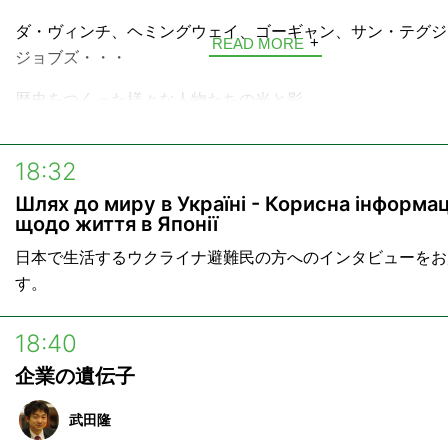
ダ・ヴィンチ、ヘミングウェイ、ゴーギャン、サン・テグジ
READ MORE
ジョブズ・・・
歴史をつくった様々な人物たちの光と影。
そして今なお色あせない、その生きざまを言葉で旅する4分
「Voyage」。
18:32
Шлях до миру в Україні - Корисна інформац
少し乾きかけたあなたの心に、好奇心という名の水分補給。
щодо життя в Японії
なたへinterfmから言葉の贈り物です。
日本で生活するウクライナ避難民の方へのインタビューをお
ハッシュタグ →
#voyage897
す。
---
18:40
■放送時間
企業の遺伝子
月曜日〜金曜日 6:52 / 9:55 / 10:28
月曜日～木曜日 17:27 / 18:27
武田隆
土曜日 10:55 / 13:55 / 17:40