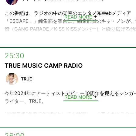
▼画像や音声コンテンツなど
https://audee.jp/program/show/100000460
この番組は、ラジオの中の架空のエンタメ系Webメディア
READ MORE
「ESCAPE！」編集部を舞台に、編集部員のキャ・ノンが
▼番組ハッシュタグ
僚（GANG PARADE／KiSS KiSSメンバー）と繰り広げる
#ネオジャポラジオ
話をお届けする雑談系トーク＆ミュージック番組です。
▼番組へのメッセージ
番組内では設定である「ESCAPE！」のコンセプトである
https://form.audee.jp/neojaponism/message
25:30
の脱出」をテーマに、ファッションやグルメ、アートなど様
▼動画はinterfm公式チャンネルで
TRUE MUSIC CAMP RADIO
タメについて特集を行う様々なコーナーを企画中。
https://www.youtube.com/channel/UCKIaAZrcBJvCTCo
またインタビュー取材と称して、アーティストやタレント、
TRUE
ターなどをゲストに迎えてのトークも予定しています。
今年2024年にアーティストデビュー10周年を迎えるシンガ
READ MORE
更に番組アーカイブと地上波では放送されないアフタートー
ライター、TRUE。
き頂けるポッドキャストAuDeeでの展開も予定しています
“唐沢美帆”名義で作詞家としても活躍し、『アイカツスター
どうぞお楽しみに。
『マクロスΔ』といったアニメ作品や藍井エイル、水瀬いの
数の声優、アーティスト、キャラクターソングなどの楽曲制
26:00