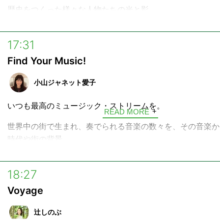
歴史をつくった様々な人物たちの光と影。
そして今なお色あせない、その生きざまを言葉で旅する4分
「Voyage」。
17:31
Find Your Music!
少し乾きかけたあなたの心に、好奇心という名の水分補給。
なたへinterfmから言葉の贈り物です。
小山ジャネット愛子
ハッシュタグ →
#voyage897
いつも最高のミュージック・ストリームを。
READ MORE
---
世界中の街で生まれ、奏でられる音楽の数々を、その音楽か
■放送時間
時代や街の背景。
月曜日〜金曜日 6:52 / 9:55 / 10:28
その音楽に込められたミュージシャンの想いと共にお届けす
月曜日～木曜日 17:27 / 18:27
ジック・ストリーム「Find Your Music!」。
18:27
土曜日 10:55 / 13:55 / 17:40
日曜日 10:55 / 15:55
Voyage
パーソナリティ、小山ジャネット愛子がお届けします。
構成：飯村聖美
辻しのぶ