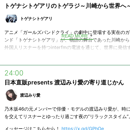
トゲナシトゲアリのトゲラジ～川崎から世界へ
トゲナシトゲアリ
アニメ「ガールズバンドクライ」の劇中に登場する実在のガ
READ MORE
ンド「トゲナシトゲアリ」が、物語の舞台であった川崎から
外国人リスナーを持つinterfmの電波を通じて、世界に発信
波ラジオ番組。
バンド活動や楽曲についてはもちろん、メンバーそれぞれを
24:00
たり、親交のあるゲストを呼んだりと、「トゲナシトゲアリ
日本直販presents 渡辺みり愛の寄り道じかん
を全力でお届けする30分です。
地上波放送後は、番組メンバーシップサイトで会員限定のオ
渡辺みり愛
番組も含むポッドキャストを配信します。会員向けに、不定
乃木坂46の元メンバーで俳優・モデルの渡辺みり愛が、時
画配信や公開収録イベントも予定しています。どうぞお楽し
を交えてリスナーとゆったり過ごす夜の“リラックスタイム”
メッセージはこちらから！
https://x.gd/GPhOe