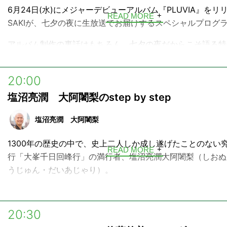
6月24日(水)にメジャーデビューアルバム『PLUVIA』をリ
READ MORE
SAKIが、七夕の夜に生放送でお届けするスペシャルプログ
アルバム制作の裏話はもちろん、七夕の夜だからこそ語る特
クや企画も満載の1時間をお聴き逃しなく！
20:00
塩沼亮潤 大阿闍梨のstep by step
塩沼亮潤 大阿闍梨
1300年の歴史の中で、史上二人しか成し遂げたことのない
READ MORE
行「大峯千日回峰行」の満行者、塩沼亮潤大阿闍梨（しおぬ
うじゅん・だいあじゃり）。
この番組では、彼が「今、気になること」について率直に想
り、リスナーの皆様からの質問・世の中への素朴な疑問・相
20:30
真摯にお答え致します。