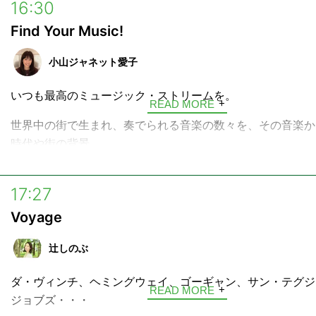
16:30
Find Your Music!
小山ジャネット愛子
いつも最高のミュージック・ストリームを。
READ MORE
世界中の街で生まれ、奏でられる音楽の数々を、その音楽か
時代や街の背景。
その音楽に込められたミュージシャンの想いと共にお届けす
ジック・ストリーム「Find Your Music!」。
17:27
Voyage
パーソナリティ、小山ジャネット愛子がお届けします。
辻しのぶ
ダ・ヴィンチ、ヘミングウェイ、ゴーギャン、サン・テグジ
READ MORE
ジョブズ・・・