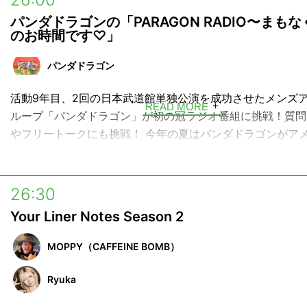
しています。
パンダドラゴンの「PARAGON RADIO〜まも
この番組は、キャンプの焚き火にあたっているようなイメー
のお時間です♡」
ったりまったりしたトークと音楽をお届けしていきます。ア
パンダドラゴン
メインに、作詞家として関わったアーティストや楽曲の解説
にゲストを招いての音楽やプライベートトークも展開する予
活動9年目、2回の日本武道館単独公演を成功させたメンズ
READ MORE
どうぞお楽しみに。
ループ「パンダドラゴン」が初の冠ラジオ番組に挑戦！質問
やフリートークにも挑戦！ 今年の夏はパンダドラゴンがア
ダイナーのスタッフ♡に！開店前のバッグヤードでのおしゃ
波に乗せてちょっぴりお届け！ 今年開催するツアーや新メ
ーディションへの意気込みも語ります！
26:30
Your Liner Notes Season 2
MOPPY（CAFFEINE BOMB）
Ryuka