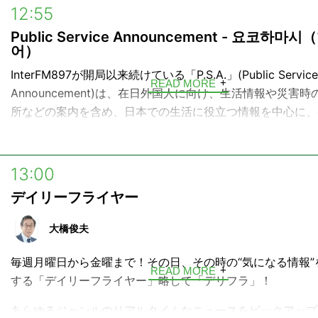
ラジオとともに時代を駆け抜けたプレミアム世代にとっての
12:55
な”サード・プレイス”として、心躍る懐かしの音楽とともに
Public Service Announcement - 요코하마
をくすぐる雑談を添えて、”様々な生き方”のヒントを共有し
어）
す。
InterFM897が開局以来続けている「P.S.A.」(Public Service
READ MORE
番組ハッシュタグ ▼
Announcement)は、在日外国人に向け、生活情報や災害時
#alexjfn
所などの案内を含め、日本での生活に役立つ情報を中心に、
お届けしています。
メールフォーム▼
https://form.jfn.co.jp/alexandria/message
国際都市「横浜」にふさわしい、多彩な言語での放送が好評
13:00
デイリーフライヤー
大橋俊夫
毎週月曜日から金曜まで！その日、その時の“気になる情報”
READ MORE
する「デイリーフライヤー」略して「デリフラ」！
あらゆるジャンルのリアルタイムなニュースをピックアップ