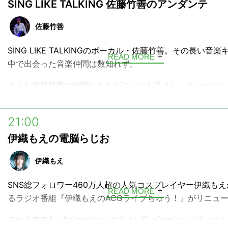
SING LIKE TALKING 佐藤竹善のアンダンテ
どんな質問にも大阿闍梨がズバリ回答！あなたのココロの奥
いを今こそぶつけてみませんか？お待ちしています！
佐藤竹善
SING LIKE TALKINGのボーカル・佐藤竹善。その長い音
READ MORE
中で出会った音楽仲間は数知れず。
そんな佐藤竹善の仲間たちをゲストにお迎えし、ミュージシ
ではの視点で話が広がる音楽プログラムです。
また、時には一人喋りでゆったりとお届けする回もあり、SING
21:00
TALKINGのナンバーはもちろん、佐藤竹善おすすめの洋楽
伊織もえの電脳らじお
紹介します。
伊織もえ
SNS総フォロワー460万人超の人気コスプレイヤー伊織も
READ MORE
るラジオ番組『伊織もえのACGライブちゅう！』がリニュ
これまでのA（Animation＝アニメ）C（Comic＝コミック