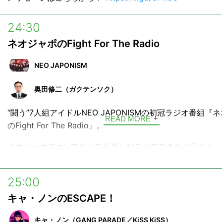
24:30
ネオジャポのFight For The Radio
NEO JAPONISM
奥田修二（ガクテンソク）
“闘う”7人組アイドルNEO JAPONISMの初冠ラジオ番組『
READ MORE
のFight For The Radio』。
ネオジャポファンでなくても楽しむことのできるバラエティ
目指しています）。
各企画へのお便り、新企画案の提案、ゲストや楽曲のリクエ
25:00
ンバーやゲストへの質問などなど、どしどしメールをお待ち
キャ・ノンのESCAPE！
す！
キャ・ノン（GANG PARADE／KiSS KiSS）