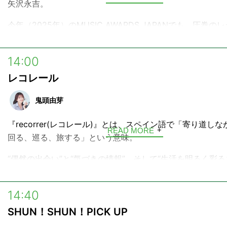
矢沢永吉。
今年（2025年）のMUSIC AWARDS JAPANでも、圧巻の
ド・パフォーマンスを披露してくれました。
1975年のソロ・デビューから50年となる節目の年に、時に
14:00
に大胆に、あなたを包んでくれる、彼の魅力あるサウンドに
レコレール
てみませんか？
鬼頭由芽
『recorrer(レコレール)』とは、スペイン語で「寄り道し
READ MORE
回る、巡る、旅する」という意味。
“偶然の出会い”と“気づきの情報”、そして“生活を明るく彩
グリーンな音楽”に溢れた2時間半をお届けします。
14:40
SHUN！SHUN！PICK UP