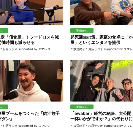
ら
番組から
食限定「佰食屋」！フードロスを減
起死回生の策、家庭の食卓に「か
労働時間も減らせる
屋」というエンタメを提供
お店ラジオ supported by スマレジ
＊放送終了＊お店ラジオ supported by スマ
ら
番組から
酒屋ブームをつくった「肉汁餃子
「awabar」経営の秘訣、大公
ダダン」
一杯いかがですか？」の代わりに
お店ラジオ supported by スマレジ
＊放送終了＊お店ラジオ supported by スマ