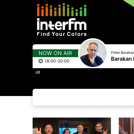
NOW ON AIR
Peter Baraka
Barakan 
18:00-20:00
TIME P