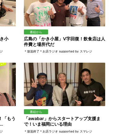
番組から
き小
広島の「かき小屋」V字回復！飲食店は人
件費と場所代だ
レジ
＊放送終了＊お店ラジオ supported by スマレジ
番組から
開！「もう
「awabar」からスタートアップ支援ま
…
で！いま福岡にいる理由
レジ
＊放送終了＊お店ラジオ supported by スマレジ