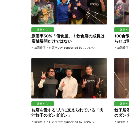
番組から
番組か
原価率50%「佰食屋」！飲食店の成長は
100
店舗展開だけではない
らせば
＊放送終了＊お店ラジオ supported by スマレジ
＊放送終了＊
番組から
番組か
お店を愛する“人”に支えられている「肉
餃子居
汁餃子のダンダダン」
のダン
＊放送終了＊お店ラジオ supported by スマレジ
＊放送終了＊