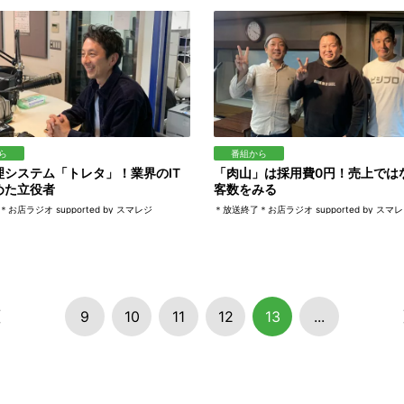
ら
番組から
理システム「トレタ」！業界のIT
「肉山」は採用費0円！売上では
めた立役者
客数をみる
お店ラジオ supported by スマレジ
＊放送終了＊お店ラジオ supported by スマ
9
10
11
12
13
...