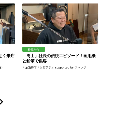
番組から
なく来店
「肉山」社長の伝説エピソード！画用紙
と鉛筆で集客
レジ
＊放送終了＊お店ラジオ supported by スマレジ