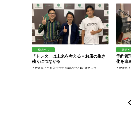
番組から
番組か
「トレタ」は未来を考える＝お店の生き
予約管
残りにつながる
化を進
＊放送終了＊お店ラジオ supported by スマレジ
＊放送終了＊