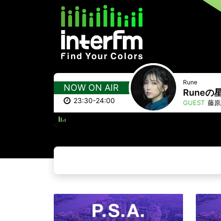
Rune
NOW ON AIR
Runeの
23:30-24:00
GUEST
藤原