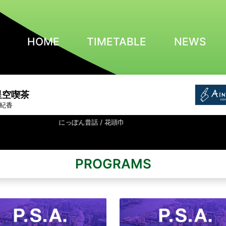
HOME
TIMETABLE
NEWS
星空喫茶
紀香
にっぽん昔話 / 花頭巾
PROGRAMS