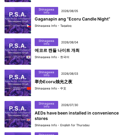
Shinagawa
2026/08/05
Info
Gaganapin ang “Ecoru Candle Night”
Shinagawa Info - Tagalog
Shinagawa
2026/08/04
Info
에코르 캔들 나이트 개최
Shinagawa Info - 한국어
Shinagawa
2026/08/03
Info
举办Ecoru烛光之夜
Shinagawa Info - 中文
Shinagawa
2026/07/30
Info
AEDs have been installed in convenience
stores
Shinagawa Info - English for Thursday
Shinagawa