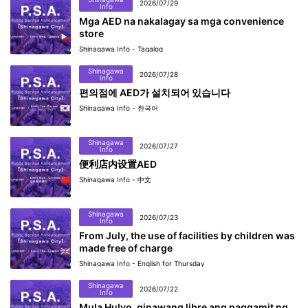
2026/07/29
Info
Mga AED na nakalagay sa mga convenience
store
Shinagawa Info - Tagalog
Shinagawa
2026/07/28
Info
편의점에 AED가 설치되어 있습니다
Shinagawa Info - 한국어
Shinagawa
2026/07/27
Info
便利店内设置AED
Shinagawa Info - 中文
Shinagawa
2026/07/23
Info
From July, the use of facilities by children was
made free of charge
Shinagawa Info - English for Thursday
Shinagawa
2026/07/22
Info
Mula Hulyo, ginawang libre ang paggamit ng