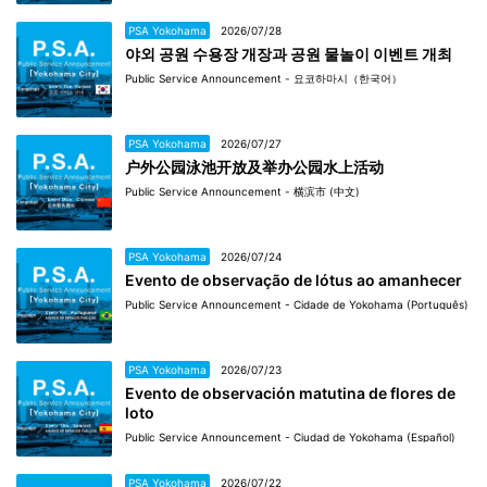
PSA Yokohama
2026/07/28
야외 공원 수용장 개장과 공원 물놀이 이벤트 개최
Public Service Announcement - 요코하마시（한국어）
PSA Yokohama
2026/07/27
户外公园泳池开放及举办公园水上活动
Public Service Announcement - 横滨市 (中文)
PSA Yokohama
2026/07/24
Evento de observação de lótus ao amanhecer
Public Service Announcement - Cidade de Yokohama (Português)
PSA Yokohama
2026/07/23
Evento de observación matutina de flores de
loto
Public Service Announcement - Ciudad de Yokohama (Español)
PSA Yokohama
2026/07/22