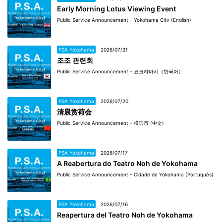
Early Morning Lotus Viewing Event
Public Service Announcement - Yokohama City (English)
PSA Yokohama
2026/07/21
조조 관련회
Public Service Announcement - 요코하마시（한국어）
PSA Yokohama
2026/07/20
清晨赏荷会
Public Service Announcement - 横滨市 (中文)
PSA Yokohama
2026/07/17
A Reabertura do Teatro Noh de Yokohama
Public Service Announcement - Cidade de Yokohama (Português)
PSA Yokohama
2026/07/16
Reapertura del Teatro Noh de Yokohama