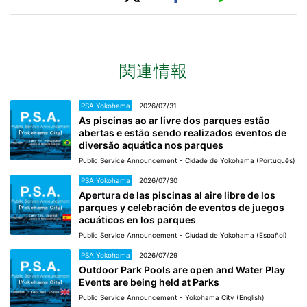
関連情報
PSA Yokohama
2026/07/31
As piscinas ao ar livre dos parques estão
abertas e estão sendo realizados eventos de
diversão aquática nos parques
Public Service Announcement - Cidade de Yokohama (Português)
PSA Yokohama
2026/07/30
Apertura de las piscinas al aire libre de los
parques y celebración de eventos de juegos
acuáticos en los parques
Public Service Announcement - Ciudad de Yokohama (Español)
PSA Yokohama
2026/07/29
Outdoor Park Pools are open and Water Play
Events are being held at Parks
Public Service Announcement - Yokohama City (English)