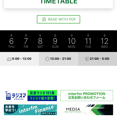
TIMETABLE
READ WITH PDF
8
8
8
8
8
8
8
6
7
8
9
10
11
12
THU
FRI
SAT
SUN
MON
TUE
WED
5:00 - 13:00
13:00 - 21:00
21:00 - 5:00