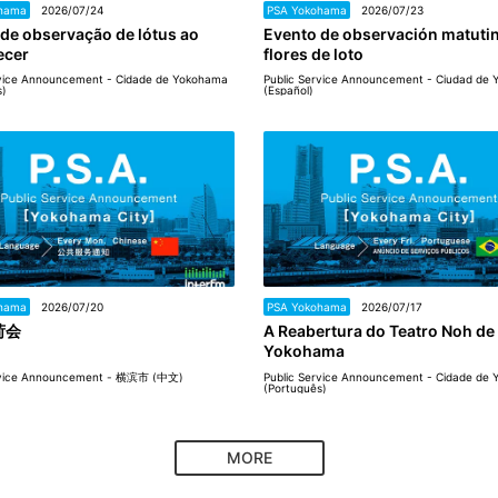
hama
2026/07/24
PSA Yokohama
2026/07/23
de observação de lótus ao
Evento de observación matuti
ecer
flores de loto
rvice Announcement - Cidade de Yokohama
Public Service Announcement - Ciudad de
s)
(Español)
hama
2026/07/20
PSA Yokohama
2026/07/17
荷会
A Reabertura do Teatro Noh de
Yokohama
ervice Announcement - 横滨市 (中文)
Public Service Announcement - Cidade de
(Português)
MORE