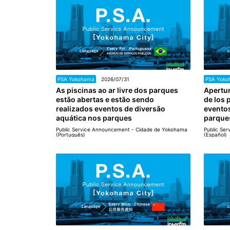
PSA Yokohama
2026/07/31
PSA Yoko
As piscinas ao ar livre dos parques
Apertur
estão abertas e estão sendo
de los 
realizados eventos de diversão
eventos
aquática nos parques
parque
Public Service Announcement - Cidade de Yokohama
Public Se
(Português)
(Español)