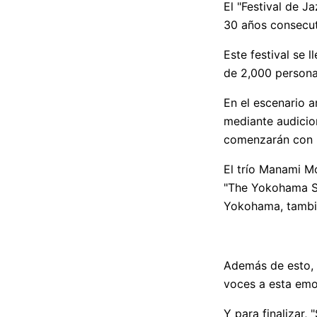
El "Festival de J
30 años consecut
Este festival se 
de 2,000 persona
En el escenario 
mediante audicion
comenzarán con D
El trío Manami Mo
"The Yokohama Swi
Yokohama, tambié
Además de esto, 
voces a esta emo
Y para finalizar,