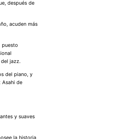
que, después de
 año, acuden más
l puesto
ional
del jazz.
os del piano, y
z Asahi de
gantes y suaves
osee la historia