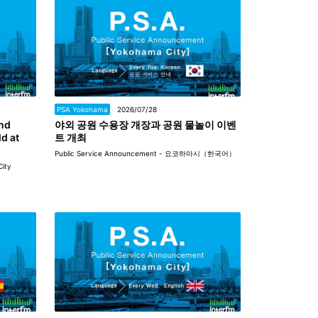
PSA Yokohama
2026/07/28
and
야외 공원 수용장 개장과 공원 물놀이 이벤
d at
트 개최
Public Service Announcement - 요코하마시（한국어）
City