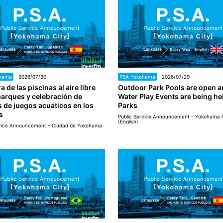
hama
2026/07/30
PSA Yokohama
2026/07/29
a de las piscinas al aire libre
Outdoor Park Pools are open 
parques y celebración de
Water Play Events are being hel
 de juegos acuáticos en los
Parks
s
Public Service Announcement - Yokohama 
(English)
rvice Announcement - Ciudad de Yokohama