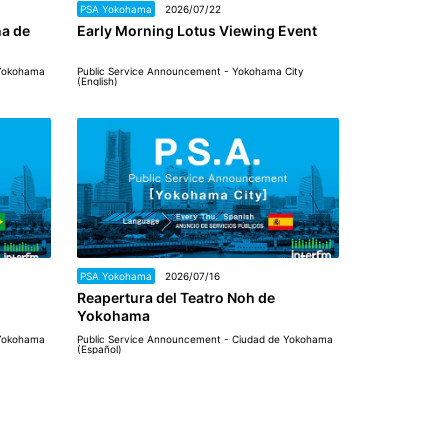
PSA Yokohama
2026/07/22
na de
Early Morning Lotus Viewing Event
 Yokohama
Public Service Announcement - Yokohama City
(English)
PSA Yokohama
2026/07/16
Reapertura del Teatro Noh de
Yokohama
 Yokohama
Public Service Announcement - Ciudad de Yokohama
(Español)