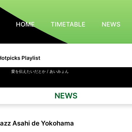
HOME
TIMETABLE
NEWS
Hotpicks Playlist
えたいだとか / あいみょん
NEWS
 Jazz Asahi de Yokohama