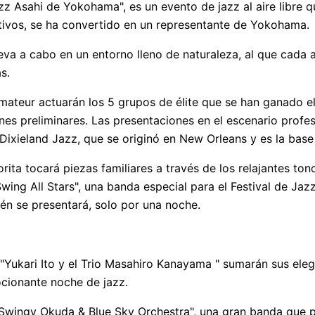
azz Asahi de Yokohama", es un evento de jazz al aire libre 
ivos, se ha convertido en un representante de Yokohama.
lleva a cabo en un entorno lleno de naturaleza, al que cada
s.
amateur actuarán los 5 grupos de élite que se han ganado e
es preliminares. Las presentaciones en el escenario profes
ixieland Jazz, que se originó en New Orleans y es la base 
rita tocará piezas familiares a través de los relajantes ton
ng All Stars", una banda especial para el Festival de Jaz
n se presentará, solo por una noche.
"Yukari Ito y el Trio Masahiro Kanayama " sumarán sus ele
cionante noche de jazz.
 "Swingy Okuda & Blue Sky Orchestra", una gran banda que p