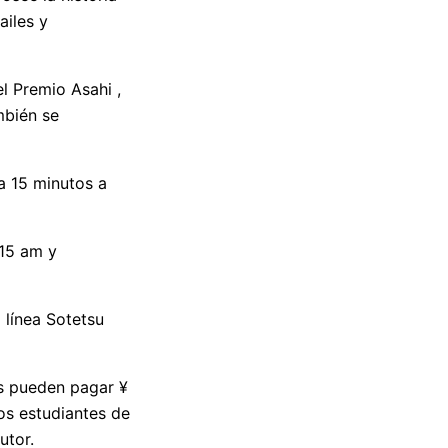
ailes y
el Premio Asahi ,
mbién se
 a 15 minutos a
:15 am y
 línea Sotetsu
es pueden pagar ¥
Los estudiantes de
utor.