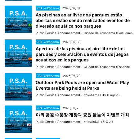
PSA Yokohama
2026/07/31
As piscinas ao ar livre dos parques estão
abertas e estão sendo realizados eventos de
diversão aquática nos parques
Public Service Announcement - Cidade de Yokohama (Português)
PSA Yokohama
2026/07/30
Apertura de las piscinas al aire libre de los
parques y celebración de eventos de juegos
acuáticos en los parques
Public Service Announcement - Ciudad de Yokohama (Español)
PSA Yokohama
2026/07/29
Outdoor Park Pools are open and Water Play
Events are being held at Parks
Public Service Announcement - Yokohama City (English)
PSA Yokohama
2026/07/28
야외 공원 수용장 개장과 공원 물놀이 이벤트 개최
Public Service Announcement - 요코하마시（한국어）