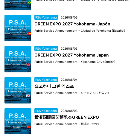
PSA Yokohama
2026/08/06
GREEN EXPO 2027 Yokohama-Japón
Public Service Announcement - Ciudad de Yokohama (Español)
PSA Yokohama
2026/08/05
GREEN EXPO 2027 Yokohama Japan
Public Service Announcement - Yokohama City (English)
PSA Yokohama
2026/08/04
요코하마 그린 엑스포
Public Service Announcement - 요코하마시（한국어）
PSA Yokohama
2026/08/03
横滨国际园艺博览会GREEN EXPO
Public Service Announcement - 横滨市 (中文)