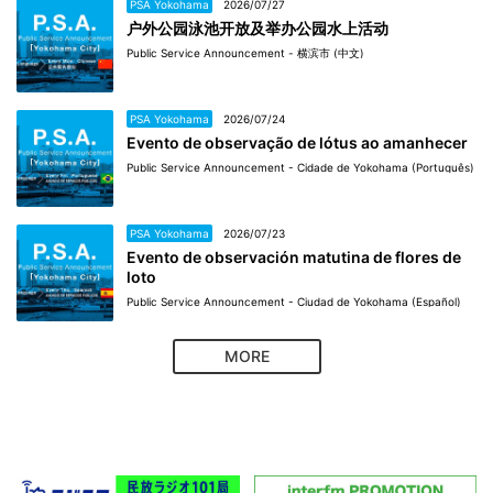
PSA Yokohama
2026/07/27
户外公园泳池开放及举办公园水上活动
Public Service Announcement - 横滨市 (中文)
PSA Yokohama
2026/07/24
Evento de observação de lótus ao amanhecer
Public Service Announcement - Cidade de Yokohama (Português)
PSA Yokohama
2026/07/23
Evento de observación matutina de flores de
loto
Public Service Announcement - Ciudad de Yokohama (Español)
MORE