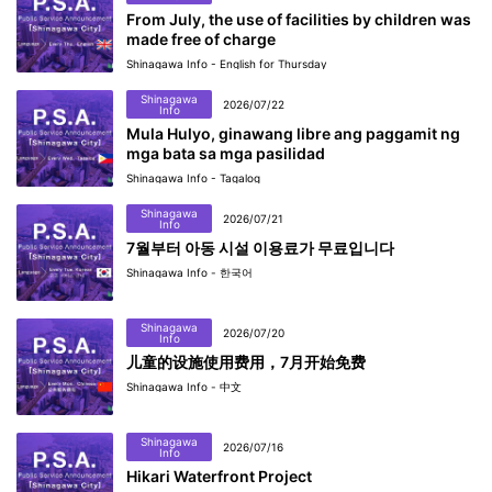
From July, the use of facilities by children was
made free of charge
Shinagawa Info - English for Thursday
Shinagawa
2026/07/22
Info
Mula Hulyo, ginawang libre ang paggamit ng
mga bata sa mga pasilidad
Shinagawa Info - Tagalog
Shinagawa
2026/07/21
Info
7월부터 아동 시설 이용료가 무료입니다
Shinagawa Info - 한국어
Shinagawa
2026/07/20
Info
儿童的设施使用费用，7月开始免费
Shinagawa Info - 中文
Shinagawa
2026/07/16
Info
Hikari Waterfront Project