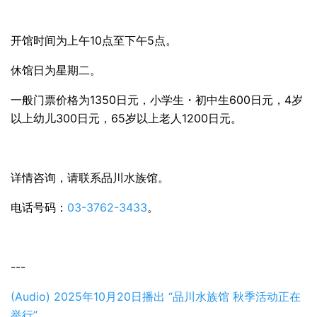
开馆时间为上午10点至下午5点。
休馆日为星期二。
一般门票价格为1350日元，小学生・初中生600日元，4岁
以上幼儿300日元，65岁以上老人1200日元。
详情咨询，请联系品川水族馆。
电话号码：
03-3762-3433
。
---
(Audio) 2025年10月20日播出 “品川水族馆 秋季活动正在
举行”