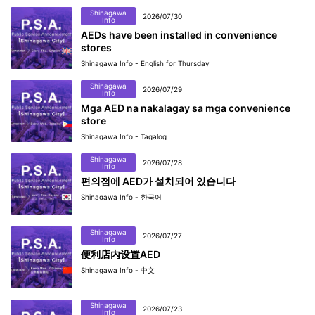
Shinagawa
2026/07/30
Info
AEDs have been installed in convenience
stores
Shinagawa Info - English for Thursday
Shinagawa
2026/07/29
Info
Mga AED na nakalagay sa mga convenience
store
Shinagawa Info - Tagalog
Shinagawa
2026/07/28
Info
편의점에 AED가 설치되어 있습니다
Shinagawa Info - 한국어
Shinagawa
2026/07/27
Info
便利店内设置AED
Shinagawa Info - 中文
Shinagawa
2026/07/23
Info