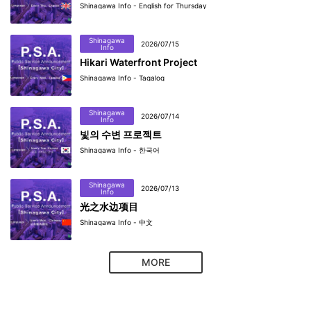
Shinagawa Info - English for Thursday
Shinagawa
2026/07/15
Info
Hikari Waterfront Project
Shinagawa Info - Tagalog
Shinagawa
2026/07/14
Info
빛의 수변 프로젝트
Shinagawa Info - 한국어
Shinagawa
2026/07/13
Info
光之水边项目
Shinagawa Info - 中文
MORE