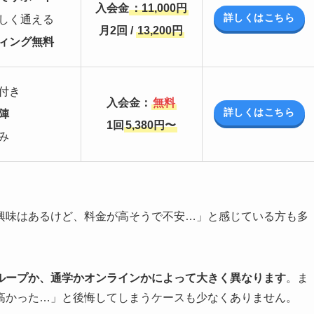
入会金
：11,000円
詳しくはこちら
しく通える
月2回 /
13,200円
ィング無料
付き
入会金：
無料
詳しくはこちら
陣
1回
5,380円〜
み
興味はあるけど、料金が高そうで不安…」と感じている方も多
ループか、通学かオンラインかによって大きく異なります
。ま
高かった…」と後悔してしまうケースも少なくありません。