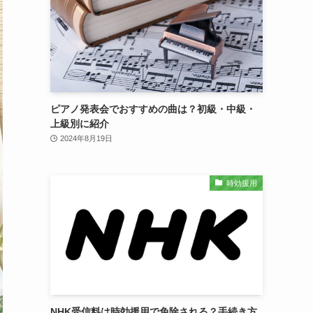
ピアノ発表会でおすすめの曲は？初級・中級・
上級別に紹介
2024年8月19日
時効援用
NHK受信料は時効援用で免除される？手続き方