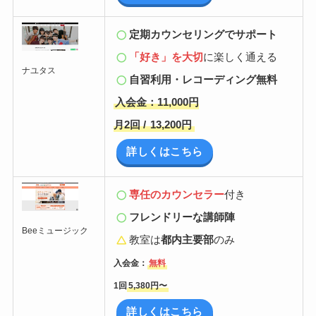
定期カウンセリングでサポート
「好き」を大切
に楽しく通える
ナユタス
自習利用・レコーディング無料
入会金：11,000円
月2回 /
13,200円
詳しくはこちら
専任のカウンセラー
付き
フレンドリーな講師陣
Beeミュージック
教室は
都内主要部
のみ
入会金：
無料
1回
5,380円〜
詳しくはこちら