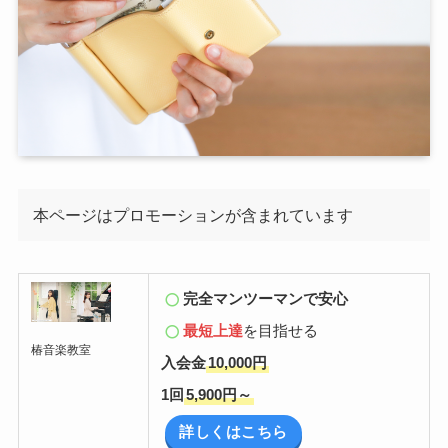
本ページはプロモーションが含まれています
完全マンツーマンで安心
最短上達
を目指せる
椿音楽教室
入会金
10,000円
1回
5,900円～
詳しくはこちら