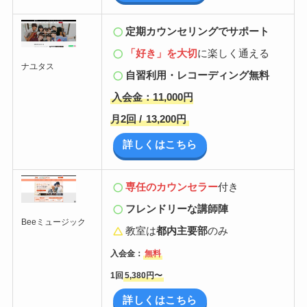
定期カウンセリングでサポート
「好き」を大切
に楽しく通える
ナユタス
自習利用・レコーディング無料
入会金：11,000円
月2回 /
13,200円
詳しくはこちら
専任のカウンセラー
付き
フレンドリーな講師陣
Beeミュージック
教室は
都内主要部
のみ
入会金：
無料
1回
5,380円〜
詳しくはこちら