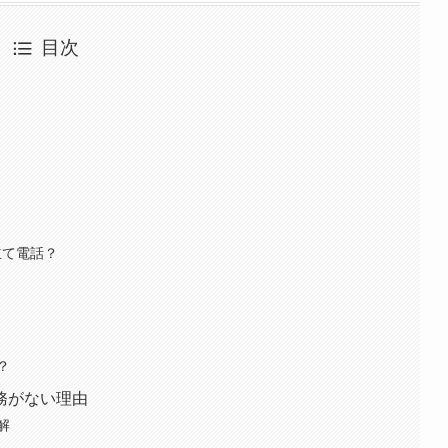
目次
り立て電話？
？
務がない理由
解