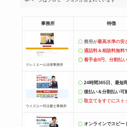
事務所
特徴
費用が
最高水準の安
通話料＆相談料無料
着手金0円、分割払
クレミエール法律事務所
24時間365日、最短
後払い＆分割払い可
取立てをすぐにスト
ウイズユー司法書士事務所
オンラインでスピー