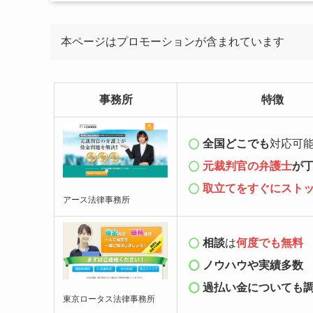
本ページはプロモーションが含まれています
事務所
特徴
全国どこでも
対応可
元裁判官の弁護士
が
取立てをすぐにスト
アース法律事務所
相談
は
何度でも無料
ノウハウ
や実績多数
過払い金についても
東京ロータス法律事務所